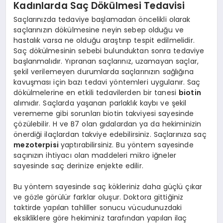
Kadınlarda Saç Dökülmesi Tedavisi
Saçlarınızda tedaviye başlamadan öncelikli olarak
saçlarınızın dökülmesine neyin sebep olduğu ve
hastalık varsa ne olduğu araştırıp tespit edilmelidir.
Saç dökülmesinin sebebi bulunduktan sonra tedaviye
başlanmalıdır. Yıpranan saçlarınız, uzamayan saçlar,
şekil verilemeyen durumlarda saçlarınızın sağlığına
kavuşması için bazı tedavi yöntemleri uygulanır. Saç
dökülmelerine en etkili tedavilerden bir tanesi
biotin
alımıdır. Saçlarda yaşanan parlaklık kaybı ve şekil
verememe gibi sorunları biotin takviyesi sayesinde
çözülebilir. H ve B7 olan gıdalardan ya da hekiminizin
önerdiği ilaçlardan takviye edebilirsiniz. Saçlarınıza saç
mezoterpisi
yaptırabilirsiniz. Bu yöntem sayesinde
saçınızın ihtiyacı olan maddeleri mikro iğneler
sayesinde saç derinize enjekte edilir.
Bu yöntem sayesinde saç kökleriniz daha güçlü çıkar
ve gözle görülür farklar oluşur. Doktora gittiğiniz
taktirde yapılan tahliller sonucu vücudunuzdaki
eksikliklere göre hekiminiz tarafından yapılan ilaç