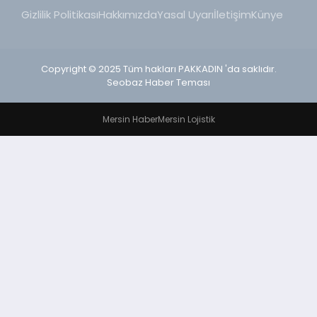
Gizlilik Politikası
Hakkımızda
Yasal Uyarı
İletişim
Künye
Copyright © 2025 Tüm hakları PAKKADIN 'da saklıdır.
Seobaz Haber Teması
Mersin Haber
Mersin Lojistik