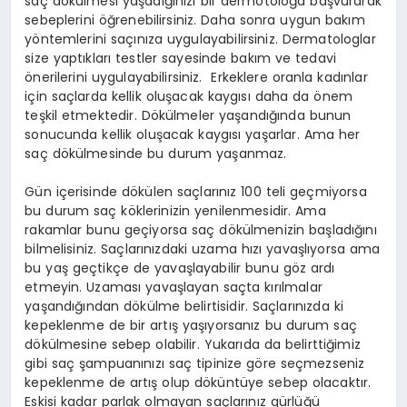
saç dökülmesi yaşadığınızı bir dermotoloğa başvurarak
sebeplerini öğrenebilirsiniz. Daha sonra uygun bakım
yöntemlerini saçınıza uygulayabilirsiniz. Dermatologlar
size yaptıkları testler sayesinde bakım ve tedavi
önerilerini uygulayabilirsiniz. Erkeklere oranla kadınlar
için saçlarda kellik oluşacak kaygısı daha da önem
teşkil etmektedir. Dökülmeler yaşandığında bunun
sonucunda kellik oluşacak kaygısı yaşarlar. Ama her
saç dökülmesinde bu durum yaşanmaz.
Gün içerisinde dökülen saçlarınız 100 teli geçmiyorsa
bu durum saç köklerinizin yenilenmesidir. Ama
rakamlar bunu geçiyorsa saç dökülmenizin başladığını
bilmelisiniz. Saçlarınızdaki uzama hızı yavaşlıyorsa ama
bu yaş geçtikçe de yavaşlayabilir bunu göz ardı
etmeyin. Uzaması yavaşlayan saçta kırılmalar
yaşandığından dökülme belirtisidir. Saçlarınızda ki
kepeklenme de bir artış yaşıyorsanız bu durum saç
dökülmesine sebep olabilir. Yukarıda da belirttiğimiz
gibi saç şampuanınızı saç tipinize göre seçmezseniz
kepeklenme de artış olup döküntüye sebep olacaktır.
Eskisi kadar parlak olmayan saçlarınız gürlüğü