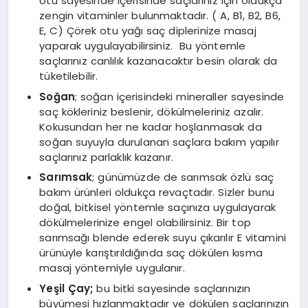
otu sayesinde içerisinde saçlarınız için oldukça
zengin vitaminler bulunmaktadır. ( A, B1, B2, B6,
E, C) Çörek otu yağı saç diplerinize masaj
yaparak uygulayabilirsiniz. Bu yöntemle
saçlarınız canlılık kazanacaktır besin olarak da
tüketilebilir.
Soğan
; soğan içerisindeki mineraller sayesinde
saç kökleriniz beslenir, dökülmeleriniz azalır.
Kokusundan her ne kadar hoşlanmasak da
soğan suyuyla durulanan saçlara bakım yapılır
saçlarınız parlaklık kazanır.
Sarımsak
; günümüzde de sarımsak özlü saç
bakım ürünleri oldukça revaçtadır. Sizler bunu
doğal, bitkisel yöntemle saçınıza uygulayarak
dökülmelerinize engel olabilirsiniz. Bir top
sarımsağı blende ederek suyu çıkarılır E vitamini
ürünüyle karıştırıldığında saç dökülen kısma
masaj yöntemiyle uygulanır.
Yeşil Çay;
bu bitki sayesinde saçlarınızın
büyümesi hızlanmaktadır ve dökülen saçlarınızın