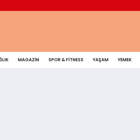
ĞLIK
MAGAZIN
SPOR & FITNESS
YAŞAM
YEMEK