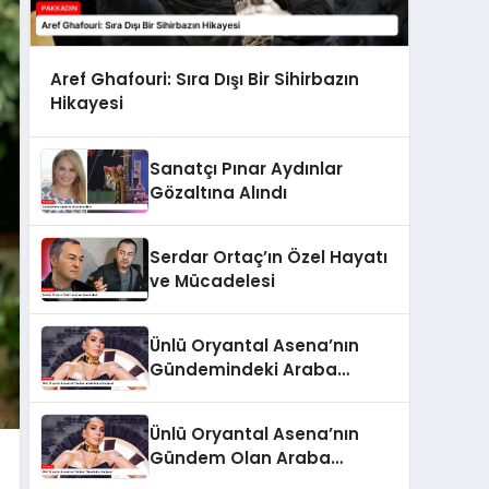
Aref Ghafouri: Sıra Dışı Bir Sihirbazın
Hikayesi
Sanatçı Pınar Aydınlar
Gözaltına Alındı
Serdar Ortaç’ın Özel Hayatı
ve Mücadelesi
Ünlü Oryantal Asena’nın
Gündemindeki Araba
Hediyesi
Ünlü Oryantal Asena’nın
Gündem Olan Araba
Hediyesi