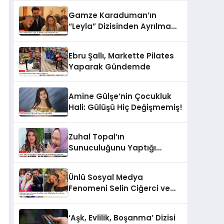
Gamze Karaduman’ın
“Leyla” Dizisinden Ayrılma
Nedeni Belli Oldu
Ebru Şallı, Markette Pilates
Yaparak Gündemde
Amine Gülşe’nin Çocukluk
Hali: Gülüşü Hiç Değişmemiş!
Zuhal Topal’ın
Sunuculuğunu Yaptığı
Yemekteyiz Programında
Olaylı Anlar!
Ünlü Sosyal Medya
Fenomeni Selin Ciğerci ve
Eski Eşi Gökhan Çıra
Hakkında Yurtdışına Çıkış
‘Aşk, Evlilik, Boşanma’ Dizisi
Yasağı