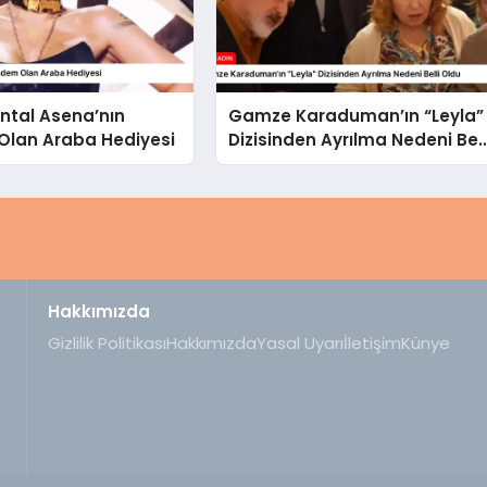
ntal Asena’nın
Gamze Karaduman’ın “Leyla”
lan Araba Hediyesi
Dizisinden Ayrılma Nedeni Bell
Oldu
Hakkımızda
Gizlilik Politikası
Hakkımızda
Yasal Uyarı
İletişim
Künye