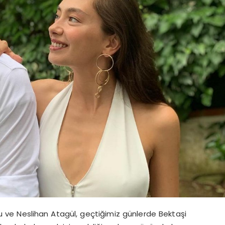
u ve Neslihan Atagül, geçtiğimiz günlerde Bektaşi