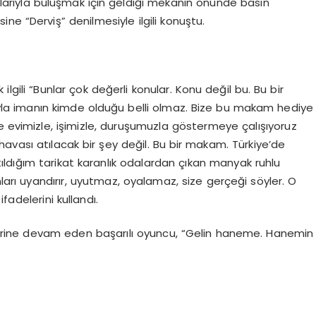
larıyla buluşmak için geldiği mekanın önünde basın
ne “Derviş” denilmesiyle ilgili konuştu.
ik ilgili “Bunlar çok değerli konular. Konu değil bu. Bu bir
ayla imanın kimde olduğu belli olmaz. Bize bu makam hediye
e evimizle, işimizle, duruşumuzla göstermeye çalışıyoruz
havası atılacak bir şey değil. Bu bir makam. Türkiye’de
atıldığım tarikat karanlık odalardan çıkan manyak ruhlu
nları uyandırır, uyutmaz, oyalamaz, size gerçeği söyler. O
fadelerini kullandı.
özlerine devam eden başarılı oyuncu, “Gelin haneme. Hanemin