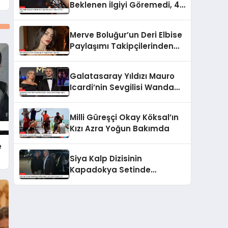
Beklenen İlgiyi Göremedi, 4.
Bölüm İle Final Yaptı
Merve Boluğur’un Deri Elbise
Paylaşımı Takipçilerinden
Tepki Aldı
Galatasaray Yıldızı Mauro
Icardi’nin Sevgilisi Wanda
Nara’nın Çılgın Doğum Günü
Partisi
Milli Güreşçi Okay Köksal’ın
Kızı Azra Yoğun Bakımda
e
Siya Kalp Dizisinin
Kapadokya Setinde
Oyuncular Arasında Kavga
Çıktı