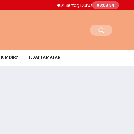
Dr Sertaç Durusoy Multiple Myelom Belirtiler
08:09:35
KIMDIR?
HESAPLAMALAR