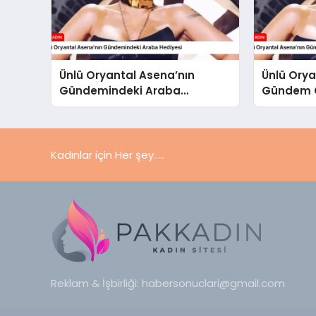
Ünlü Oryantal Asena’nın
Ünlü Orya
Gündemindeki Araba
Gündem O
Hediyesi
Kadınlar için Her şey.....
Reklam & İşbirliği:
habersonuclari@gmail.com