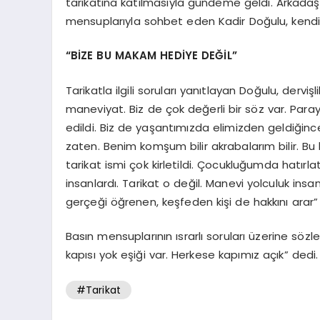
tarikatına katılmasıyla gündeme geldi. Arkadaş
mensuplarıyla sohbet eden Kadir Doğulu, kendisi
“BİZE BU MAKAM HEDİYE DEĞİL”
Tarikatla ilgili soruları yanıtlayan Doğulu, dervişl
maneviyat. Biz de çok değerli bir söz var. Par
edildi. Biz de yaşantımızda elimizden geldiğinc
zaten. Benim komşum bilir akrabalarım bilir. Bu 
tarikat ismi çok kirletildi. Çocukluğumda hatırl
insanlardı. Tarikat o değil. Manevi yolculuk insa
gerçeği öğrenen, keşfeden kişi de hakkını arar” i
Basın mensuplarının ısrarlı soruları üzerine s
kapısı yok eşiği var. Herkese kapımız açık” dedi.
#Tarikat