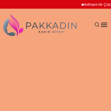
Maltepe’de Çöp Ev Temiz