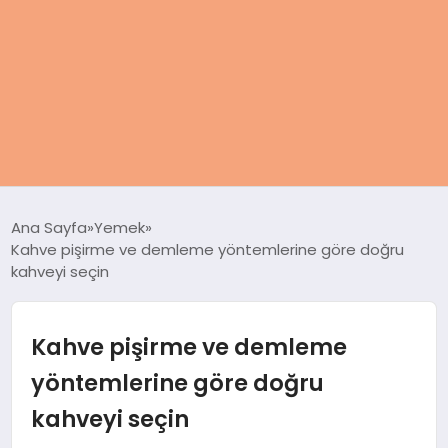
ANASAYFA
Ana Sayfa
Yemek
Kahve pişirme ve demleme yöntemlerine göre doğru
KADIN
kahveyi seçin
SAĞLIK
Kahve pişirme ve demleme
MAGAZIN
yöntemlerine göre doğru
kahveyi seçin
SPOR & FITNESS