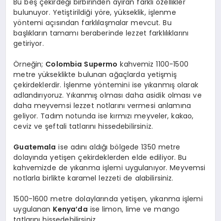
Bu beş çekirdeği birbirinden ayıran farklı özellikler
bulunuyor. Yetiştirildiği yöre, yükseklik, işlenme
yöntemi açısından farklılaşmalar mevcut. Bu
başlıkların tamamı beraberinde lezzet farklılıklarını
getiriyor.
Örneğin;
Colombia Supermo
kahvemiz 1100-1500
metre yükseklikte bulunan ağaçlarda yetişmiş
çekirdeklerdir. İşlenme yöntemini ise yıkanmış olarak
adlandırıyoruz. Yıkanmış olması daha asidik olması ve
daha meyvemsi lezzet notlarını vermesi anlamına
geliyor. Tadım notunda ise kırmızı meyveler, kakao,
ceviz ve şeftali tatlarını hissedebilirsiniz.
Guatemala
ise adını aldığı bölgede 1350 metre
dolayında yetişen çekirdeklerden elde ediliyor. Bu
kahvemizde de yıkanma işlemi uygulanıyor. Meyvemsi
notlarla birlikte karamel lezzeti de alabilirsiniz.
1500-1600 metre dolaylarında yetişen, yıkanma işlemi
uygulanan
Kenya’da
ise limon, lime ve mango
tatlarını hissedebilirsiniz.