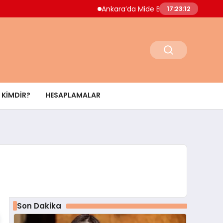
Ankara’da Mide Bulantısı Salgını Paniği Dok
17:23:13
KIMDIR?
HESAPLAMALAR
Son Dakika