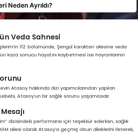
’ün Veda Sahnesi
lerim’in 112. bölümünde, Şengül karakteri ailesine veda
ül’ün kaza sonucu hayatını kaybetmesi ise hayranlarının
Sorunu
Sevin Atasoy hakkında dizi yapımcılarından yapılan
 sebebi, Atasoy’un bir sağlık sorunu yaşamasıdır.
 Mesajı
rim” dizisindeki performansı için teşekkür ederken, sağlık
GM ailesi olarak Atasoy’a geçmiş olsun dileklerini ileterek,