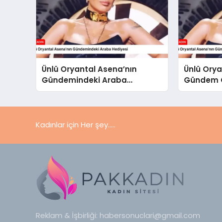
Ünlü Oryantal Asena’nın
Ünlü Orya
Gündemindeki Araba
Gündem O
Hediyesi
Kadınlar için Her şey.....
Reklam & İşbirliği:
habersonuclari@gmail.com