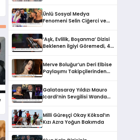
Yemekteyiz Programında
Olaylı Anlar!
Ünlü Sosyal Medya
Fenomeni Selin Ciğerci ve
Eski Eşi Gökhan Çıra
Hakkında Yurtdışına Çıkış
‘Aşk, Evlilik, Boşanma’ Dizisi
Yasağı
Beklenen İlgiyi Göremedi, 4.
Bölüm İle Final Yaptı
Merve Boluğur’un Deri Elbise
Paylaşımı Takipçilerinden
Tepki Aldı
Galatasaray Yıldızı Mauro
Icardi’nin Sevgilisi Wanda
e
Nara’nın Çılgın Doğum Günü
Partisi
Milli Güreşçi Okay Köksal’ın
Kızı Azra Yoğun Bakımda