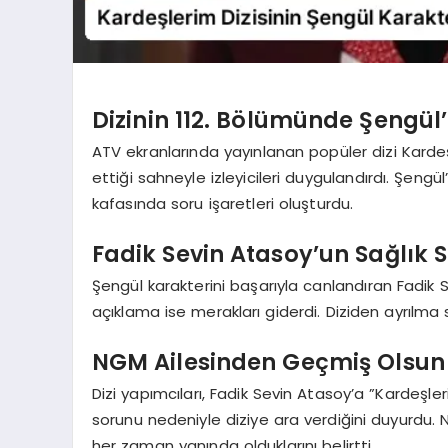
Dizinin 112. Bölümünde Şengül
ATV ekranlarında yayınlanan popüler dizi Kardeş
ettiği sahneyle izleyicileri duygulandırdı. Şeng
kafasında soru işaretleri oluşturdu.
Fadik Sevin Atasoy’un Sağlık 
Şengül karakterini başarıyla canlandıran Fadik 
açıklama ise merakları giderdi. Diziden ayrılma
NGM Ailesinden Geçmiş Olsun
Dizi yapımcıları, Fadik Sevin Atasoy’a ”Kardeşle
sorunu nedeniyle diziye ara verdiğini duyurdu. N
her zaman yanında olduklarını belirtti.