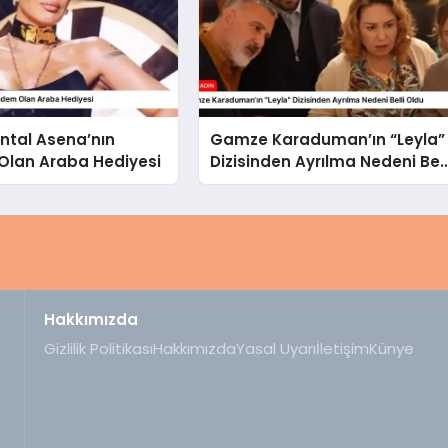
ntal Asena’nın
Gamze Karaduman’ın “Leyla”
lan Araba Hediyesi
Dizisinden Ayrılma Nedeni Bell
Oldu
Hakkımızda
Gizlilik Politikası
Hakkımızda
Yasal Uyarı
İletişim
Künye