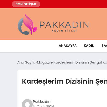
SON GELİŞME
ANASAYFA
KADIN
SA
Ana Sayfa
Magazin
Kardeşlerim Dizisinin Şengül Ka
Kardeşlerim Dizisinin Şe
Pakkadın
14 Ocak 2024