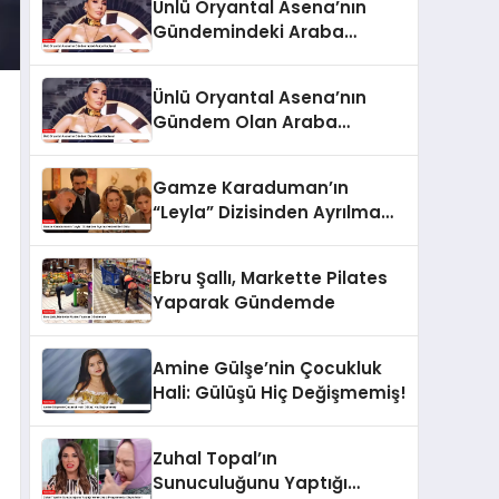
Ünlü Oryantal Asena’nın
Gündemindeki Araba
Hediyesi
Ünlü Oryantal Asena’nın
Gündem Olan Araba
Hediyesi
Gamze Karaduman’ın
“Leyla” Dizisinden Ayrılma
Nedeni Belli Oldu
Ebru Şallı, Markette Pilates
Yaparak Gündemde
Amine Gülşe’nin Çocukluk
Hali: Gülüşü Hiç Değişmemiş!
Zuhal Topal’ın
Sunuculuğunu Yaptığı