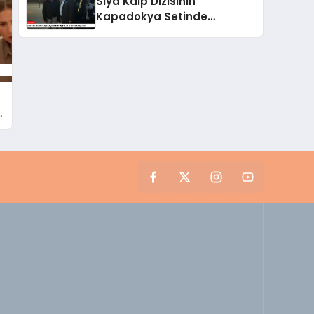
Siya Kalp Dizisinin
Kapadokya Setinde
Oyuncular Arasında Kavga
Çıktı
i