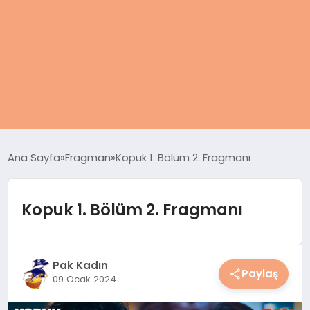
ANASAYFA
Ana Sayfa
Fragman
Kopuk 1. Bölüm 2. Fragmanı
KADIN
Kopuk 1. Bölüm 2. Fragmanı
SAĞLIK
MAGAZIN
Pak Kadın
Paylaş
09 Ocak 2024
SPOR & FITNESS