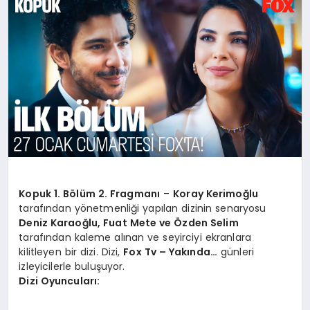
YAŞAM
YEMEK
KIMDIR?
HESAPLAMALAR
Kopuk 1. Bölüm 2. Fragmanı
–
Koray Kerimoğlu
tarafından yönetmenliği yapılan dizinin senaryosu
Deniz Karaoğlu, Fuat Mete ve Özden Selim
tarafından kaleme alınan ve seyirciyi ekranlara
kilitleyen bir dizi. Dizi,
Fox Tv – Yakında…
günleri
izleyicilerle buluşuyor.
Dizi Oyuncuları: