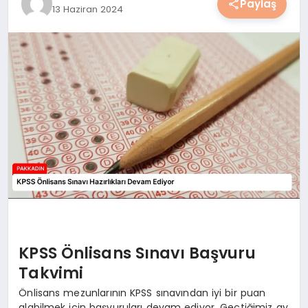
Paylaş
13 Haziran 2024
YAŞAM
YEMEK
KIMDIR?
HESAPLAMALAR
KPSS Önlisans Sınavı Başvuru
Takvimi
Önlisans mezunlarının KPSS sınavından iyi bir puan
alabilmek için başvuruları devam ediyor. Geçtiğimiz ay