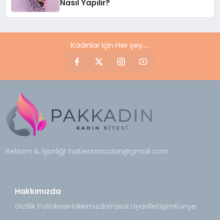
Nasıl Yapılır?
Kadınlar için Her şey.....
Reklam & İşbirliği:
habersonuclari@gmail.com
Hakkımızda
Gizlilik Politikası
Hakkımızda
Yasal Uyarı
İletişim
Künye