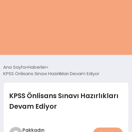
ANASAYFA
Ana Sayfa
Haberler
KPSS Önlisans Sınavı Hazırlıkları Devam Ediyor
KADIN
SAĞLIK
KPSS Önlisans Sınavı Hazırlıkları
Devam Ediyor
MAGAZIN
SPOR & FITNESS
Pakkadın