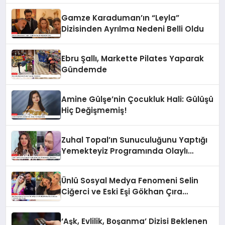
Gamze Karaduman’ın “Leyla”
Dizisinden Ayrılma Nedeni Belli Oldu
Ebru Şallı, Markette Pilates Yaparak
Gündemde
Amine Gülşe’nin Çocukluk Hali: Gülüşü
Hiç Değişmemiş!
Zuhal Topal’ın Sunuculuğunu Yaptığı
Yemekteyiz Programında Olaylı
Anlar!
Ünlü Sosyal Medya Fenomeni Selin
Ciğerci ve Eski Eşi Gökhan Çıra
Hakkında Yurtdışına Çıkış Yasağı
‘Aşk, Evlilik, Boşanma’ Dizisi Beklenen