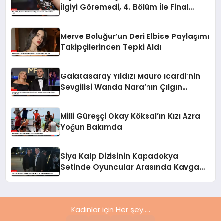
İlgiyi Göremedi, 4. Bölüm İle Final
Yaptı
Merve Boluğur’un Deri Elbise Paylaşımı
Takipçilerinden Tepki Aldı
Galatasaray Yıldızı Mauro Icardi’nin
Sevgilisi Wanda Nara’nın Çılgın
Doğum Günü Partisi
Milli Güreşçi Okay Köksal’ın Kızı Azra
Yoğun Bakımda
Siya Kalp Dizisinin Kapadokya
Setinde Oyuncular Arasında Kavga
Çıktı
Kadınlar için Her şey.....