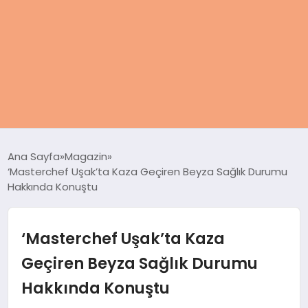
ANASAYFA
Ana Sayfa
Magazin
‘Masterchef Uşak’ta Kaza Geçiren Beyza Sağlık Durumu
KADIN
Hakkında Konuştu
SAĞLIK
‘Masterchef Uşak’ta Kaza
MAGAZIN
Geçiren Beyza Sağlık Durumu
Hakkında Konuştu
SPOR & FITNESS