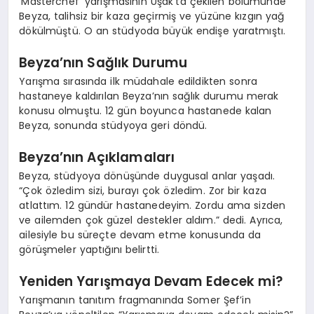
‘Masterchef’ yarışmasının Uşak’ta çekilen bölümünde
Beyza, talihsiz bir kaza geçirmiş ve yüzüne kızgın yağ
dökülmüştü. O an stüdyoda büyük endişe yaratmıştı.
Beyza’nın Sağlık Durumu
Yarışma sırasında ilk müdahale edildikten sonra
hastaneye kaldırılan Beyza’nın sağlık durumu merak
konusu olmuştu. 12 gün boyunca hastanede kalan
Beyza, sonunda stüdyoya geri döndü.
Beyza’nın Açıklamaları
Beyza, stüdyoya dönüşünde duygusal anlar yaşadı.
“Çok özledim sizi, burayı çok özledim. Zor bir kaza
atlattım. 12 gündür hastanedeyim. Zordu ama sizden
ve ailemden çok güzel destekler aldım.” dedi. Ayrıca,
ailesiyle bu süreçte devam etme konusunda da
görüşmeler yaptığını belirtti.
Yeniden Yarışmaya Devam Edecek mi?
Yarışmanın tanıtım fragmanında Somer Şef’in