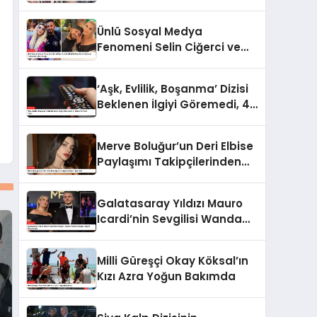
Yemekteyiz Programında
Olaylı Anlar!
Ünlü Sosyal Medya
Fenomeni Selin Ciğerci ve
Eski Eşi Gökhan Çıra
Hakkında Yurtdışına Çıkış
‘Aşk, Evlilik, Boşanma’ Dizisi
Yasağı
Beklenen İlgiyi Göremedi, 4.
Bölüm İle Final Yaptı
Merve Boluğur’un Deri Elbise
Paylaşımı Takipçilerinden
Tepki Aldı
Galatasaray Yıldızı Mauro
Icardi’nin Sevgilisi Wanda
Nara’nın Çılgın Doğum Günü
Partisi
Milli Güreşçi Okay Köksal’ın
Kızı Azra Yoğun Bakımda