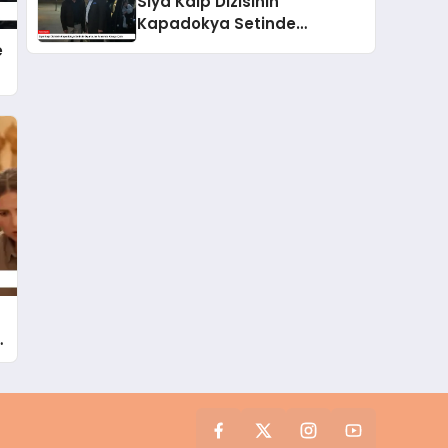
Siya Kalp Dizisinin
Kapadokya Setinde
Oyuncular Arasında Kavga
e
Çıktı
i