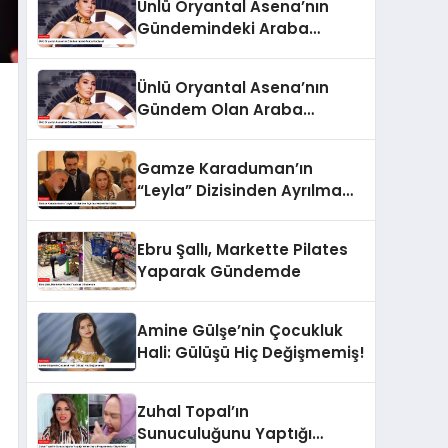
Ünlü Oryantal Asena’nın
Gündemindeki Araba
Hediyesi
Ünlü Oryantal Asena’nın
Gündem Olan Araba
Hediyesi
Gamze Karaduman’ın
“Leyla” Dizisinden Ayrılma
Nedeni Belli Oldu
Ebru Şallı, Markette Pilates
Yaparak Gündemde
Amine Gülşe’nin Çocukluk
Hali: Gülüşü Hiç Değişmemiş!
Zuhal Topal’ın
Sunuculuğunu Yaptığı