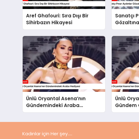
Aref Ghafouri: Sıra Dışı Bir
Sanatçı P
Sihirbazın Hikayesi
Gözaltına
Ünlü Oryantal Asena’nın
Ünlü Orya
Gündemindeki Araba
Gündem O
Hediyesi
Kadınlar için Her şey.....