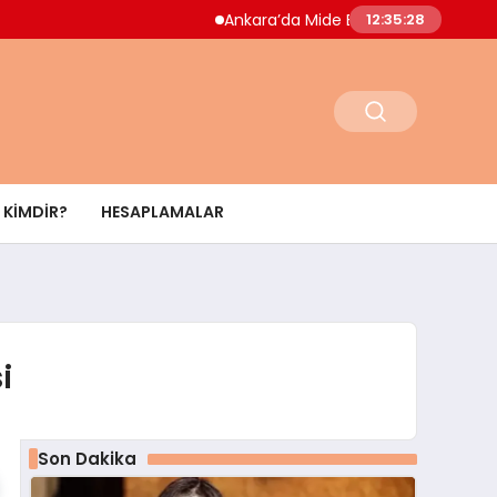
Ankara’da Mide Bulantısı Salgını Paniği Dok
12:35:29
KIMDIR?
HESAPLAMALAR
i
Son Dakika