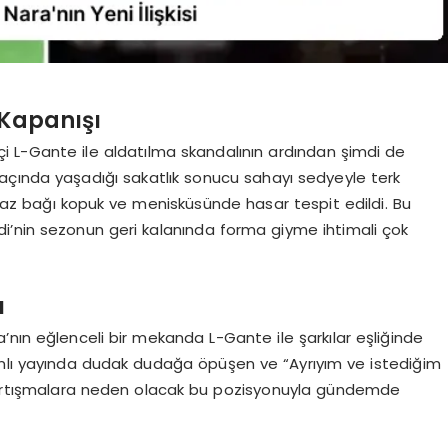
 Kapanışı
apçi L-Gante ile aldatılma skandalının ardından şimdi de
açında yaşadığı sakatlık sonucu sahayı sedyeyle terk
raz bağı kopuk ve menisküsünde hasar tespit edildi. Bu
i’nin sezonun geri kalanında forma giyme ihtimali çok
ı
nın eğlenceli bir mekanda L-Gante ile şarkılar eşliğinde
anlı yayında dudak dudağa öpüşen ve “Ayrıyım ve istediğim
 tartışmalara neden olacak bu pozisyonuyla gündemde