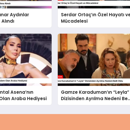
ınar Aydınlar
Serdar Ortaç’ın Özel Hayatı v
 Alındı
Mücadelesi
ntal Asena’nın
Gamze Karaduman’ın “Leyla”
lan Araba Hediyesi
Dizisinden Ayrılma Nedeni Bell
Oldu