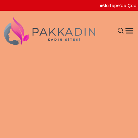
Maltepe’de Çöp Ev Temi