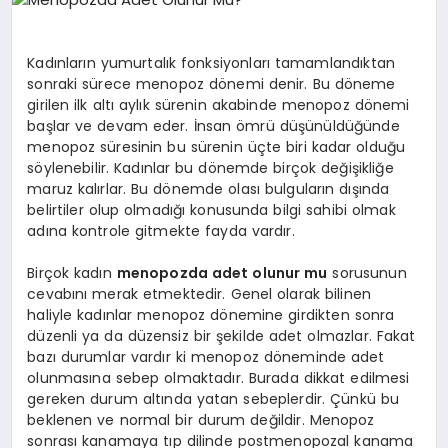
YAŞAM
Kadınların yumurtalık fonksiyonları tamamlandıktan
YEMEK
sonraki sürece menopoz dönemi denir. Bu döneme
girilen ilk altı aylık sürenin akabinde menopoz dönemi
başlar ve devam eder. İnsan ömrü düşünüldüğünde
KIMDIR?
menopoz süresinin bu sürenin üçte biri kadar olduğu
söylenebilir. Kadınlar bu dönemde birçok değişikliğe
HESAPLAMALAR
maruz kalırlar. Bu dönemde olası bulguların dışında
belirtiler olup olmadığı konusunda bilgi sahibi olmak
adına kontrole gitmekte fayda vardır.
Birçok kadın
menopozda adet olunur mu
sorusunun
cevabını merak etmektedir. Genel olarak bilinen
haliyle kadınlar menopoz dönemine girdikten sonra
düzenli ya da düzensiz bir şekilde adet olmazlar. Fakat
bazı durumlar vardır ki menopoz döneminde adet
olunmasına sebep olmaktadır. Burada dikkat edilmesi
gereken durum altında yatan sebeplerdir. Çünkü bu
beklenen ve normal bir durum değildir. Menopoz
sonrası kanamaya tıp dilinde postmenopozal kanama