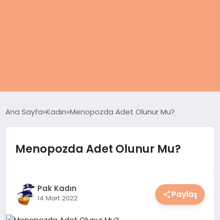
ANASAYFA
Ana Sayfa
Kadın
Menopozda Adet Olunur Mu?
KADIN
Menopozda Adet Olunur Mu?
SAĞLIK
MAGAZIN
Pak Kadın
Paylaş
14 Mart 2022
SPOR & FITNESS