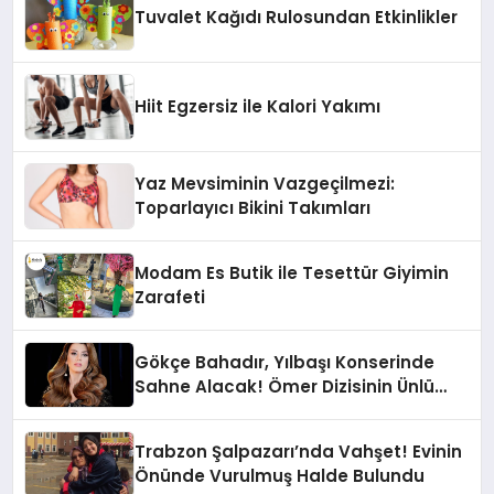
Tuvalet Kağıdı Rulosundan Etkinlikler
Hiit Egzersiz ile Kalori Yakımı
Yaz Mevsiminin Vazgeçilmezi:
Toparlayıcı Bikini Takımları
Modam Es Butik ile Tesettür Giyimin
Zarafeti
Gökçe Bahadır, Yılbaşı Konserinde
Sahne Alacak! Ömer Dizisinin Ünlü
Oyuncusu Şarkı Söyleyecek
Trabzon Şalpazarı’nda Vahşet! Evinin
Önünde Vurulmuş Halde Bulundu