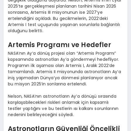
değişiklik olduğunu duyurdu. Nelson, Artemis II’nin Eylül
2025’te gerçekleşmesi planlanan tarihini Nisan 2026
sonrasına, Artemis III misyonunun ise 2027’ye
ertelendiğini açıkladı. Bu gecikmelerin, 2022’deki
Artemis I test uçuşunda yaşanan sorunlarla bağlantılı
olduğunu belirtti.
Artemis Programı ve Hedefler
NASA’nın Ay’a dönüş projesi olan “Artemis Programı”
kapsamında astronotları Ay’a göndermeyi hedefliyor.
Programın ilk aşaması olan Artemis I, Aralık 2022’de
tamamlandı. Artemis II misyonunda astronotların Ay’a
iniş yapmadan Dünya’ya dönmesi planlanıyor ancak
bu misyon 2025’in sonlarına ertelendi.
Nelson, NASA’nın astronotların Ay’a dönüşü sırasında
karşılaşabilecekleri riskleri anlamak için kapsamlı
testler yaptığını ve bu testlerin ısı kalkanı sorunlarının
nedenini belirleyeceğini söyledi.
Astronotların Güvenliği Öncelikli