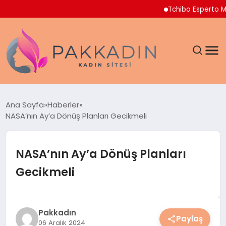
Tchibo Esperto Mini K
ANASAYFA
Ana Sayfa
Haberler
NASA’nın Ay’a Dönüş Planları Gecikmeli
KADIN
SAĞLIK
NASA’nın Ay’a Dönüş Planları
Gecikmeli
MAGAZIN
SPOR & FITNESS
Pakkadın
Paylaş
06 Aralık 2024