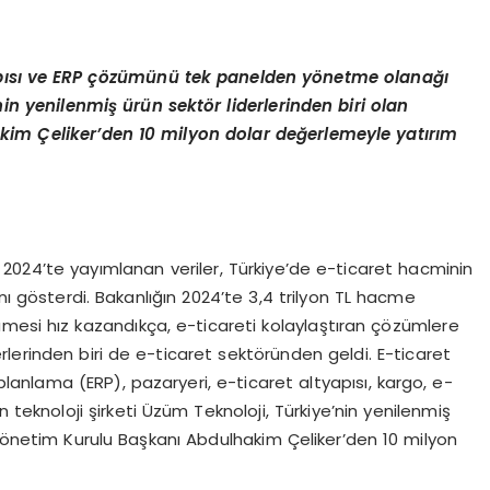
pısı
ve ERP
çözümünü tek panelden y
ö
netme olanağı
nin yenilenmiş ürün sekt
ö
r liderlerinden biri olan
im Çeliker’den 10 milyon dolar değerlemeyle yatırı
m
 2024’te yayımlanan veriler, Türkiye’de e-ticaret hacminin
ını gösterdi. Bakanlığın 2024’te 3,4 trilyon TL hacme
mesi hız kazandıkça, e-ticareti kolaylaştıran çözümlere
rlerinden biri de e-ticaret sektöründen geldi. E-ticaret
planlama (ERP), pazaryeri, e-ticaret altyapısı, kargo, e-
teknoloji şirketi Üzüm Teknoloji, Türkiye’nin yenilenmiş
 Yönetim Kurulu Başkanı Abdulhakim Çeliker’den 10 milyon