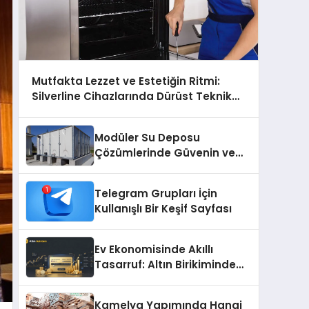
Mutfakta Lezzet ve Estetiğin Ritmi:
Silverline Cihazlarında Dürüst Teknik
Destek Deneyimi
Modüler Su Deposu
Çözümlerinde Güvenin ve
Kalitenin Adresi
Telegram Grupları İçin
Kullanışlı Bir Keşif Sayfası
Ev Ekonomisinde Akıllı
Tasarruf: Altın Birikiminde
Pratik ve Güvenli Yöntemler
Kamelya Yapımında Hangi