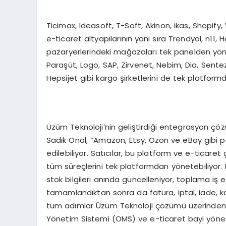
Ticimax, Ideasoft, T-Soft, Akinon, ikas, Shopi
e-ticaret altyapılarının yanı sıra Trendyol, n11
pazaryerlerindeki mağazaları tek panelden yöne
Paraşüt, Logo, SAP, Zirvenet, Nebim, Dia, Sentez
Hepsijet gibi kargo şirketlerini de tek platformda
Üzüm Teknoloji’nin geliştirdiği entegrasyon çözüm
Sadık Önal, “Amazon, Etsy, Ozon ve eBay gibi p
edilebiliyor. Satıcılar, bu platform ve e-ticaret
tüm süreçlerini tek platformdan yönetebiliyor.
stok bilgileri anında güncelleniyor, toplama iş em
tamamlandıktan sonra da fatura, iptal, iade, k
tüm adımlar Üzüm Teknoloji çözümü üzerinden t
Yönetim Sistemi (OMS) ve e-ticaret bayi yönet