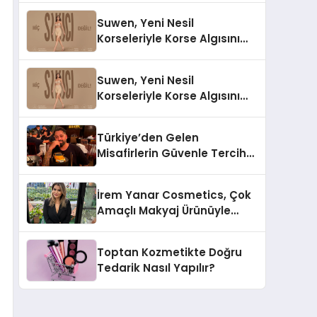
Suwen, Yeni Nesil
Korseleriyle Korse Algısını
Değiştiriyor
Suwen, Yeni Nesil
Korseleriyle Korse Algısını
Değiştiriyor
Türkiye’den Gelen
Misafirlerin Güvenle Tercih
Ettiği MR. TUNA Restaurant
Uluslararası Başarısıyla
İrem Yanar Cosmetics, Çok
Dikkat Çekiyor
Amaçlı Makyaj Ürünüyle
Dikkat Çekiyor
Toptan Kozmetikte Doğru
Tedarik Nasıl Yapılır?