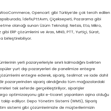
fy, WooCommerce, Opencart gibi Türkiye’de çok tercih edilen
, Hepsiburada, İdefix,PttAvm, Çiçeksepeti, Pazarama gibi
tme olanağı sunan Üzüm Teknoloji; Netsis, Eta, Mikro,
 gibi ERP çözümlerini ve Aras, MNG, PTT, Yurtiçi, Sürat,
 birleştirebiliyor.
lerinin yerli pazaryerleriyle sınırlı kalmadığını belirten
opüler yurt dışı pazaryerleri de panelimize entegre
 çözümlerini entegre ederek, sipariş, teslimat ve iade dahil
 Bir pazaryerinden sipariş alındığında tüm mağazalardaki
irleri tek seferde gerçekleştiriliyor, siparişler
argo optimizasyonu gibi e-ticaret yapanların aşina olduğu
akip ediliyor. Depo Yönetim Sistemi (WMS), Sipariş
im sistemi gibi çözümlerimizle de müşterilerimizin