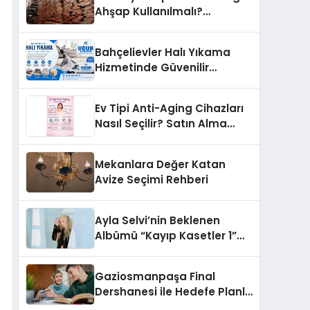
Ahşap Kullanılmalı?
Malzeme Seçim Rehberi
Bahçelievler Halı Yıkama
Hizmetinde Güvenilir
Çözüm: Uğur Halı Yıkama
Ev Tipi Anti-Aging Cihazları
Nasıl Seçilir? Satın Alma
Rehberi
Mekanlara Değer Katan
Avize Seçimi Rehberi
Ayla Selvi’nin Beklenen
Albümü “Kayıp Kasetler 1”
Yayınlandı!
Gaziosmanpaşa Final
Dershanesi ile Hedefe Planlı
İlerleyin