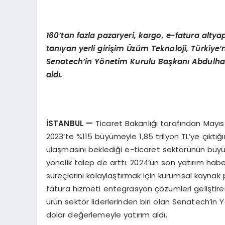
160
’
tan fazla pazaryeri, kargo, e-fatura altya
tanıyan yerli girişim
Ü
züm Teknoloji, Türkiye’
Senatech’in Y
ö
netim Kurulu Başkanı Abdulhak
ald
ı.
İSTANBUL
—
Ticaret Bakanlığı tarafından Mayıs
2023’te %115 büyümeyle 1,85 trilyon TL’ye çıktığ
ulaşmasını beklediği e-ticaret sektörünün büyü
yönelik talep de arttı. 2024’ün son yatırım habe
süreçlerini kolaylaştırmak için kurumsal kaynak 
fatura hizmeti entegrasyon çözümleri geliştiren 
ürün sektör liderlerinden biri olan Senatech’in
dolar değerlemeyle yatırım aldı.