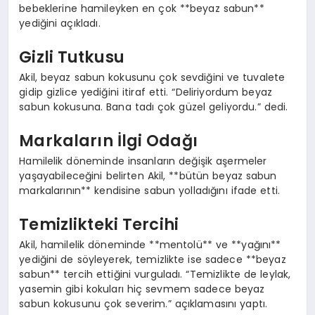
bebeklerine hamileyken en çok **beyaz sabun**
yediğini açıkladı.
Gizli Tutkusu
Akil, beyaz sabun kokusunu çok sevdiğini ve tuvalete
gidip gizlice yediğini itiraf etti. “Deliriyordum beyaz
sabun kokusuna. Bana tadı çok güzel geliyordu.” dedi.
Markaların İlgi Odağı
Hamilelik döneminde insanların değişik aşermeler
yaşayabileceğini belirten Akil, **bütün beyaz sabun
markalarının** kendisine sabun yolladığını ifade etti.
Temizlikteki Tercihi
Akil, hamilelik döneminde **mentolü** ve **yağını**
yediğini de söyleyerek, temizlikte ise sadece **beyaz
sabun** tercih ettiğini vurguladı. “Temizlikte de leylak,
yasemin gibi kokuları hiç sevmem sadece beyaz
sabun kokusunu çok severim.” açıklamasını yaptı.