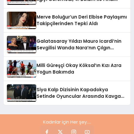
Yaptı
Merve Boluğur’un Deri Elbise Paylaşımı
Takipçilerinden Tepki Aldı
Galatasaray Yıldızı Mauro Icardi’nin
Sevgilisi Wanda Nara’nın Çılgın
Doğum Günü Partisi
Milli Güreşçi Okay Köksal’ın Kızı Azra
Yoğun Bakımda
Siya Kalp Dizisinin Kapadokya
Setinde Oyuncular Arasında Kavga
Çıktı
Kadınlar için Her şey.....