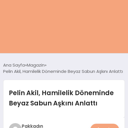
ANASAYFA
Ana Sayfa
Magazin
Pelin Akil, Hamilelik Döneminde Beyaz Sabun Aşkını Anlattı
KADIN
SAĞLIK
Pelin Akil, Hamilelik Döneminde
Beyaz Sabun Aşkını Anlattı
MAGAZIN
SPOR & FITNESS
Pakkadın