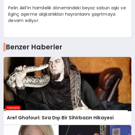
Pelin Akil’in hamilelik dönemindeki beyaz sabun aşkı ve
ilginç aşerme alışkanlıkları hayranlarını şaşırtmaya
devam ediyor.
Benzer Haberler
Aref Ghafouri: Sıra Dışı Bir Sihirbazın Hikayesi