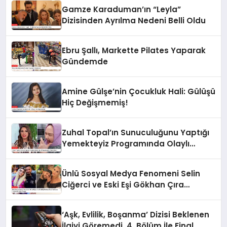
Gamze Karaduman’ın “Leyla”
Dizisinden Ayrılma Nedeni Belli Oldu
Ebru Şallı, Markette Pilates Yaparak
Gündemde
Amine Gülşe’nin Çocukluk Hali: Gülüşü
Hiç Değişmemiş!
Zuhal Topal’ın Sunuculuğunu Yaptığı
Yemekteyiz Programında Olaylı
Anlar!
Ünlü Sosyal Medya Fenomeni Selin
Ciğerci ve Eski Eşi Gökhan Çıra
Hakkında Yurtdışına Çıkış Yasağı
‘Aşk, Evlilik, Boşanma’ Dizisi Beklenen
İlgiyi Göremedi, 4. Bölüm İle Final