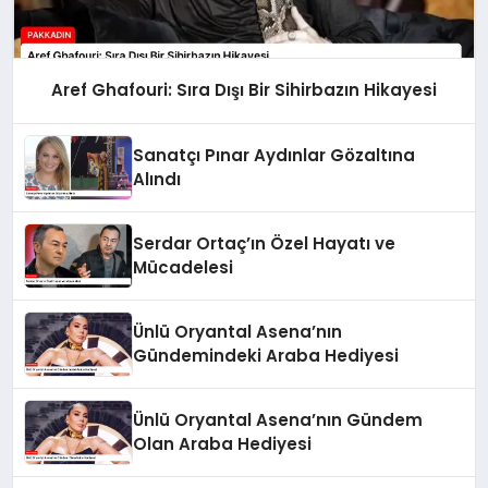
Aref Ghafouri: Sıra Dışı Bir Sihirbazın Hikayesi
Sanatçı Pınar Aydınlar Gözaltına
Alındı
Serdar Ortaç’ın Özel Hayatı ve
Mücadelesi
Ünlü Oryantal Asena’nın
Gündemindeki Araba Hediyesi
Ünlü Oryantal Asena’nın Gündem
Olan Araba Hediyesi