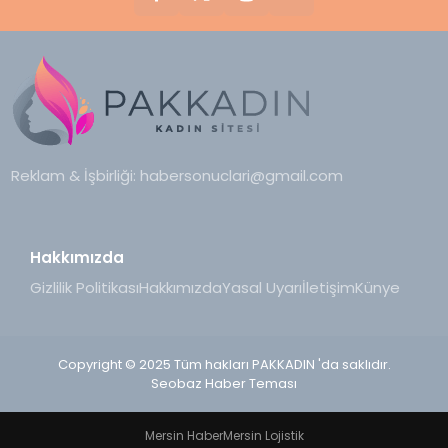
Reklam & İşbirliği:
habersonuclari@gmail.com
Hakkımızda
Gizlilik Politikası
Hakkımızda
Yasal Uyarı
İletişim
Künye
Copyright © 2025 Tüm hakları PAKKADIN 'da saklıdır.
Seobaz Haber Teması
Mersin Haber
Mersin Lojistik