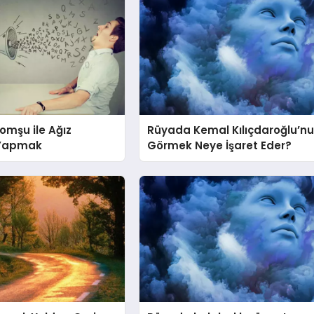
omşu ile Ağız
Rüyada Kemal Kılıçdaroğlu’n
 Yapmak
Görmek Neye İşaret Eder?