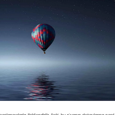
başlangıçlarla ilişkilendirilir. Peki, bu rüyanın detaylarına nasıl