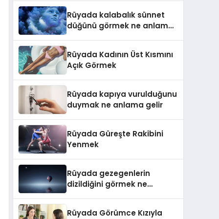
Rüyada kalabalık sünnet
düğünü görmek ne anlama
gelir
Rüyada Kadının Üst Kısmını
Açık Görmek
Rüyada kapıya vurulduğunu
duymak ne anlama gelir
Rüyada Güreşte Rakibini
Yenmek
Rüyada gezegenlerin
dizildiğini görmek ne
anlama gelir
Rüyada Görümce Kızıyla