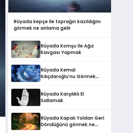
Rüyada kepçe ile toprağın kazıldığını
görmek ne anlama gelir
Rüyada Komşu ile Ağız
Kavgası Yapmak
Rüyada Kemal
Kılıçdaroğlu’nu Görmek
Neye İşaret Eder?
Rüyada Karşılıklı El
Sallamak
Rüyada Kapalı Yoldan Geri
Döndüğünü görmek ne
anlama gelir