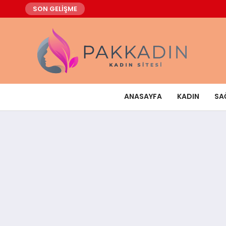
SON GELİŞME
ANASAYFA
KADIN
SA