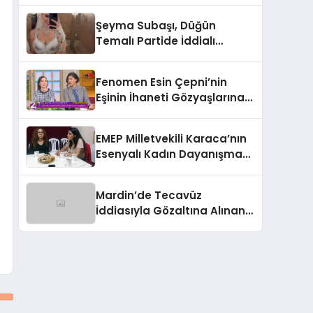
Şeyma Subaşı, Düğün
Temalı Partide İddialı
Kostümüyle Göz Kamaştırdı
Fenomen Esin Çepni’nin
Eşinin İhaneti Gözyaşlarına
Boğdu
EMEP Milletvekili Karaca’nın
Esenyalı Kadın Dayanışma
Derneği Ziyareti
Mardin’de Tecavüz
İddiasıyla Gözaltına Alınan 3
Kişinin Tutuklama Talebi
Reddedildi