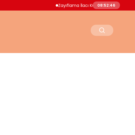
Zayıflama İlacı Kullanan Kadın Hayatını Kayb
08:52:47