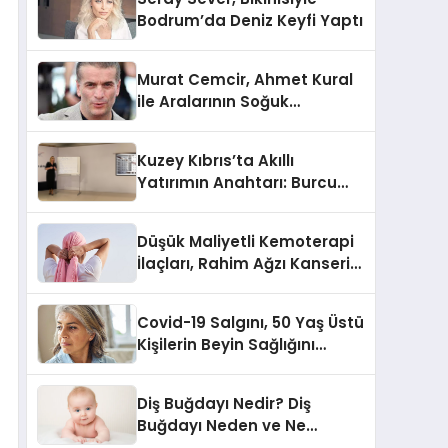
Bodrum’da Deniz Keyfi Yaptı
Murat Cemcir, Ahmet Kural
ile Aralarının Soğuk
Olmadığını Açıkladı
Kuzey Kıbrıs’ta Akıllı
Yatırımın Anahtarı: Burcu
Kurt’tan Özel İpuçları
Düşük Maliyetli Kemoterapi
İlaçları, Rahim Ağzı Kanseri
Tedavisinde Çığır Açıyor
Covid-19 Salgını, 50 Yaş Üstü
Kişilerin Beyin Sağlığını
Olumsuz Etkileyebilir
Diş Buğdayı Nedir? Diş
Buğdayı Neden ve Ne
Zaman Yapılır?