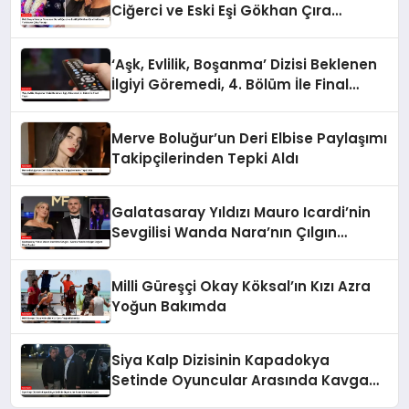
Ciğerci ve Eski Eşi Gökhan Çıra
Hakkında Yurtdışına Çıkış Yasağı
‘Aşk, Evlilik, Boşanma’ Dizisi Beklenen
İlgiyi Göremedi, 4. Bölüm İle Final
Yaptı
Merve Boluğur’un Deri Elbise Paylaşımı
Takipçilerinden Tepki Aldı
Galatasaray Yıldızı Mauro Icardi’nin
Sevgilisi Wanda Nara’nın Çılgın
Doğum Günü Partisi
Milli Güreşçi Okay Köksal’ın Kızı Azra
Yoğun Bakımda
Siya Kalp Dizisinin Kapadokya
Setinde Oyuncular Arasında Kavga
Çıktı