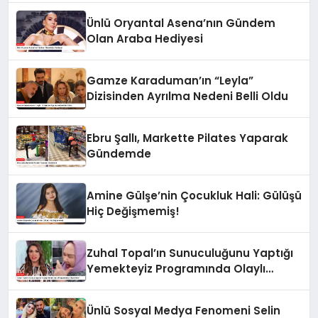
Ünlü Oryantal Asena’nın Gündem
Olan Araba Hediyesi
Gamze Karaduman’ın “Leyla”
Dizisinden Ayrılma Nedeni Belli Oldu
Ebru Şallı, Markette Pilates Yaparak
Gündemde
Amine Gülşe’nin Çocukluk Hali: Gülüşü
Hiç Değişmemiş!
Zuhal Topal’ın Sunuculuğunu Yaptığı
Yemekteyiz Programında Olaylı
Anlar!
Ünlü Sosyal Medya Fenomeni Selin