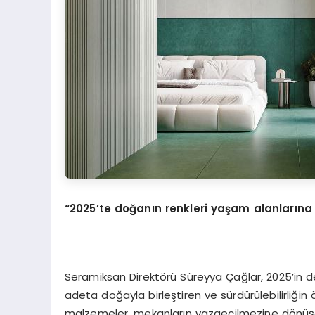
“2025’te doğanın renkleri yaşam alanlarına
Seramiksan Direktörü Süreyya Çağlar, 2025’in de
adeta doğayla birleştiren ve sürdürülebilirliğin ö
malzemeler, mekanların vazgeçilmezine dönüşece