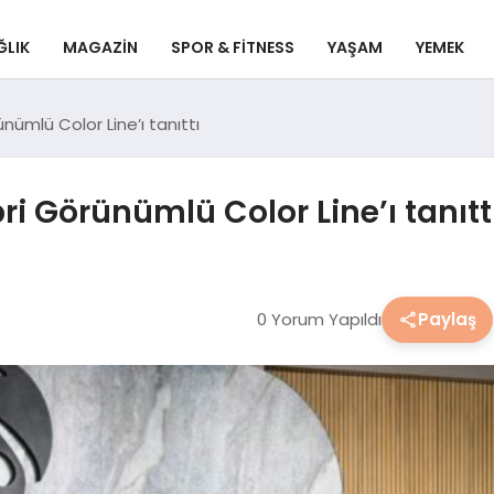
ĞLIK
MAGAZIN
SPOR & FITNESS
YAŞAM
YEMEK
nümlü Color Line’ı tanıttı
i Görünümlü Color Line’ı tanıtt
0 Yorum Yapıldı
Paylaş