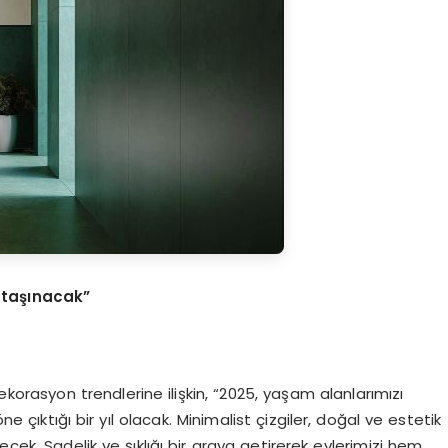
 taşınacak”
korasyon trendlerine ilişkin, “2025, yaşam alanlarımızı
ne çıktığı bir yıl olacak. Minimalist çizgiler, doğal ve estetik
k. Sadelik ve şıklığı bir araya getirerek evlerimizi hem