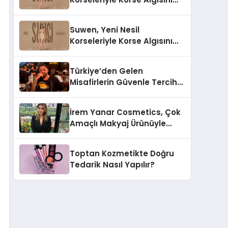
Değiştiriyor
Suwen, Yeni Nesil
Korseleriyle Korse Algısını
Değiştiriyor
Türkiye’den Gelen
Misafirlerin Güvenle Tercih
Ettiği MR. TUNA Restaurant
Uluslararası Başarısıyla
İrem Yanar Cosmetics, Çok
Dikkat Çekiyor
Amaçlı Makyaj Ürünüyle
Dikkat Çekiyor
Toptan Kozmetikte Doğru
Tedarik Nasıl Yapılır?