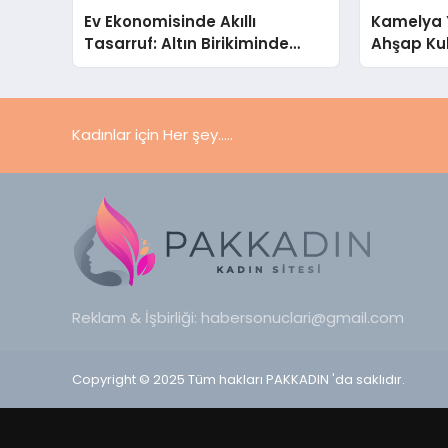
Ev Ekonomisinde Akıllı
Kamelya 
Tasarruf: Altın Birikiminde
Ahşap Ku
Pratik ve Güvenli Yöntemler
Seçim Re
Kadınlar için Her şey.....
Reklam & İşbirliği:
habersonuclari@gmail.com
Copyright © 2025 Tüm hakları PAKKADIN 'da saklıdır.