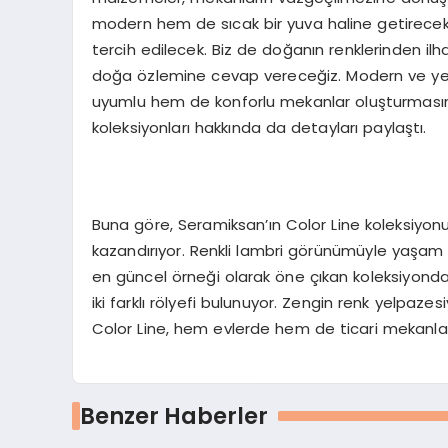
modern hem de sıcak bir yuva haline getirece
tercih edilecek. Biz de doğanın renklerinden ilh
doğa özlemine cevap vereceğiz. Modern ve yenil
uyumlu hem de konforlu mekanlar oluşturmasın
koleksiyonları hakkında da detayları paylaştı.
Buna göre, Seramiksan’ın Color Line koleksiyon
kazandırıyor. Renkli lambri görünümüyle yaşam al
en güncel örneği olarak öne çıkan koleksiyonda 
iki farklı rölyefi bulunuyor. Zengin renk yelpaz
Color Line, hem evlerde hem de ticari mekanlard
Benzer Haberler