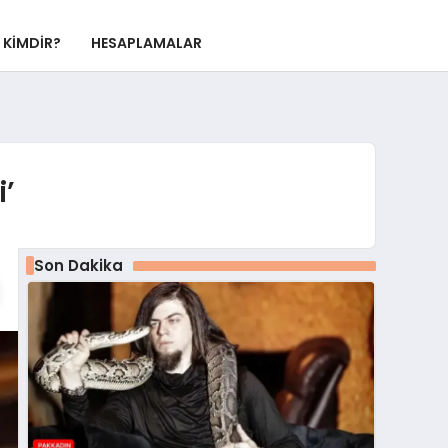
KIMDIR?
HESAPLAMALAR
i’
Son Dakika