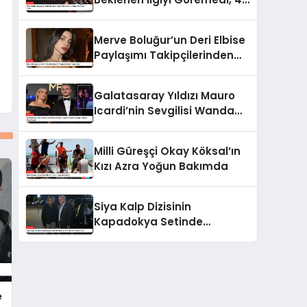
Bölüm İle Final Yaptı
Merve Boluğur’un Deri Elbise
Paylaşımı Takipçilerinden
Tepki Aldı
Galatasaray Yıldızı Mauro
Icardi’nin Sevgilisi Wanda
Nara’nın Çılgın Doğum Günü
Partisi
Milli Güreşçi Okay Köksal’ın
Kızı Azra Yoğun Bakımda
Siya Kalp Dizisinin
Kapadokya Setinde
Oyuncular Arasında Kavga
Çıktı
e