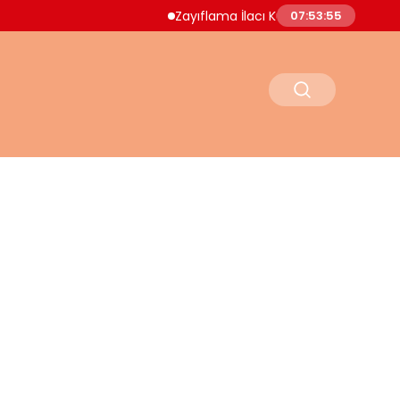
Zayıflama İlacı Kullanan Kadın Hayatını Kay
07:53:56