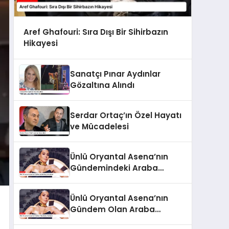
Aref Ghafouri: Sıra Dışı Bir Sihirbazın
Hikayesi
Sanatçı Pınar Aydınlar
Gözaltına Alındı
Serdar Ortaç’ın Özel Hayatı
ve Mücadelesi
Ünlü Oryantal Asena’nın
Gündemindeki Araba
Hediyesi
Ünlü Oryantal Asena’nın
Gündem Olan Araba
Hediyesi