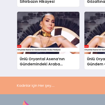
Sihirbazın Hikayesi
Gözaltına
Ünlü Oryantal Asena’nın
Ünlü Orya
Gündemindeki Araba
Gündem O
Hediyesi
Kadınlar için Her şey.....