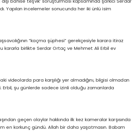
a dışı bahise teşvik’ soruşturması kapsamında şarkıcı Serdar
dı. Yapılan incelemeler sonucunda her iki ünlü isim
şsavcılığının “kaçma şüphesi” gerekçesiyle karara itiraz
u kararla birlikte Serdar Ortaç ve Mehmet Ali Erbil ev
ı
ki videolarda para karşılığı yer almadığını, bilgisi olmadan
rdi. Erbil, şu günlerde sadece izinli olduğu zamanlarda
 başından geçen olaylar hakkında ilk kez kameralar karşısında
ğim en korkunç gündü. Allah bir daha yaşatmasın. Babam