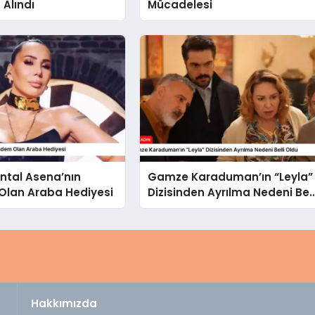
 Alındı
Mücadelesi
ntal Asena’nın
Gamze Karaduman’ın “Leyla”
lan Araba Hediyesi
Dizisinden Ayrılma Nedeni Bell
Oldu
Hakkımızda