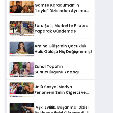
Gamze Karaduman’ın
“Leyla” Dizisinden Ayrılma
Nedeni Belli Oldu
Ebru Şallı, Markette Pilates
Yaparak Gündemde
Amine Gülşe’nin Çocukluk
Hali: Gülüşü Hiç Değişmemiş!
Zuhal Topal’ın
Sunuculuğunu Yaptığı
Yemekteyiz Programında
Olaylı Anlar!
Ünlü Sosyal Medya
Fenomeni Selin Ciğerci ve
Eski Eşi Gökhan Çıra
Hakkında Yurtdışına Çıkış
‘Aşk, Evlilik, Boşanma’ Dizisi
Yasağı
Beklenen İlgiyi Göremedi, 4.