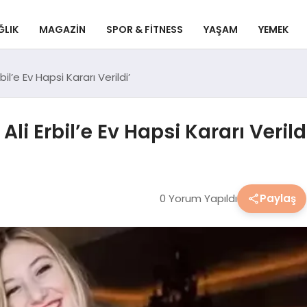
ĞLIK
MAGAZIN
SPOR & FITNESS
YAŞAM
YEMEK
l’e Ev Hapsi Kararı Verildi’
i Erbil’e Ev Hapsi Kararı Verild
0 Yorum Yapıldı
Paylaş