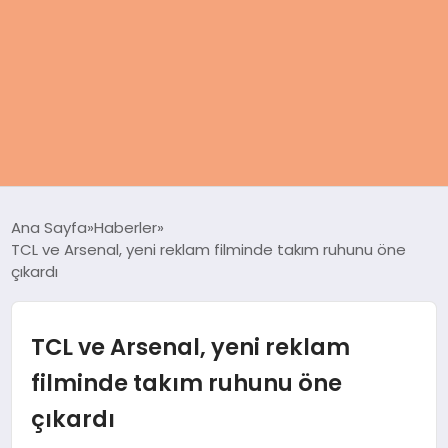
ANASAYFA
Ana Sayfa
Haberler
TCL ve Arsenal, yeni reklam filminde takım ruhunu öne
KADIN
çıkardı
SAĞLIK
TCL ve Arsenal, yeni reklam
MAGAZIN
filminde takım ruhunu öne
çıkardı
SPOR & FITNESS