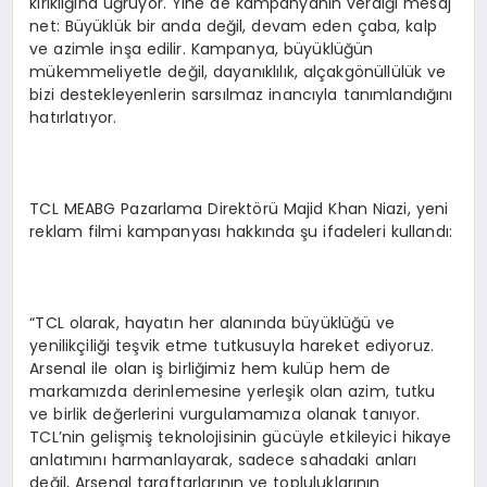
kırıklığına uğruyor. Yine de kampanyanın verdiği mesaj
net: Büyüklük bir anda değil, devam eden çaba, kalp
ve azimle inşa edilir. Kampanya, büyüklüğün
mükemmeliyetle değil, dayanıklılık, alçakgönüllülük ve
bizi destekleyenlerin sarsılmaz inancıyla tanımlandığını
hatırlatıyor.
TCL MEABG Pazarlama Direktörü Majid Khan Niazi, yeni
reklam filmi kampanyası hakkında şu ifadeleri kullandı:
“TCL olarak, hayatın her alanında büyüklüğü ve
yenilikçiliği teşvik etme tutkusuyla hareket ediyoruz.
Arsenal ile olan iş birliğimiz hem kulüp hem de
markamızda derinlemesine yerleşik olan azim, tutku
ve birlik değerlerini vurgulamamıza olanak tanıyor.
TCL’nin gelişmiş teknolojisinin gücüyle etkileyici hikaye
anlatımını harmanlayarak, sadece sahadaki anları
değil, Arsenal taraftarlarının ve topluluklarının