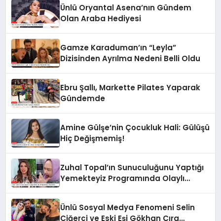
Ünlü Oryantal Asena’nın Gündem
Olan Araba Hediyesi
Gamze Karaduman’ın “Leyla”
Dizisinden Ayrılma Nedeni Belli Oldu
Ebru Şallı, Markette Pilates Yaparak
Gündemde
Amine Gülşe’nin Çocukluk Hali: Gülüşü
Hiç Değişmemiş!
Zuhal Topal’ın Sunuculuğunu Yaptığı
Yemekteyiz Programında Olaylı
Anlar!
Ünlü Sosyal Medya Fenomeni Selin
Ciğerci ve Eski Eşi Gökhan Çıra