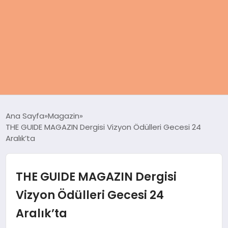
ANASAYFA
Ana Sayfa
Magazin
THE GUIDE MAGAZIN Dergisi Vizyon Ödülleri Gecesi 24
KADIN
Aralık’ta
SAĞLIK
THE GUIDE MAGAZIN Dergisi
MAGAZIN
Vizyon Ödülleri Gecesi 24
Aralık’ta
SPOR & FITNESS