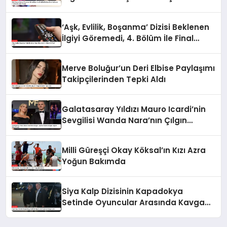
Hakkında Yurtdışına Çıkış Yasağı
‘Aşk, Evlilik, Boşanma’ Dizisi Beklenen
İlgiyi Göremedi, 4. Bölüm İle Final
Yaptı
Merve Boluğur’un Deri Elbise Paylaşımı
Takipçilerinden Tepki Aldı
Galatasaray Yıldızı Mauro Icardi’nin
Sevgilisi Wanda Nara’nın Çılgın
Doğum Günü Partisi
Milli Güreşçi Okay Köksal’ın Kızı Azra
Yoğun Bakımda
Siya Kalp Dizisinin Kapadokya
Setinde Oyuncular Arasında Kavga
Çıktı