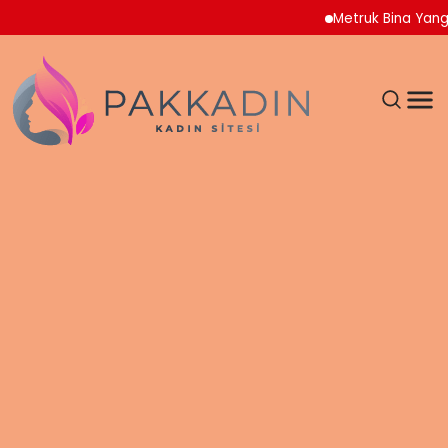
Metruk Bina Yangını Ad