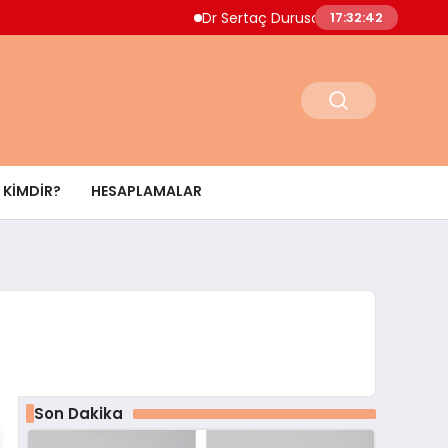
Dr Sertaç Durusoy Multiple Myelom Belirtileri İ
17:32:44
KIMDIR?
HESAPLAMALAR
Son Dakika