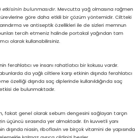
ü etkisinin bulunmasıdır
. Mevcutta yağ olmasına rağmen
revlerine göre daha etkili bir çözüm yöntemidir. Ciltteki
arındırma ve antiseptik özellikleri ile de sizleri memnun
bunları tercih etmeniz halinde portakal yağından tam
cı olarak kullanabilirsiniz.
n ferahlatıcı ve insanı rahatlatıcı bir kokusu vardır.
nlarda da yağlı ciltlere karşı etkinin dışında ferahlatıcı
eme özelliği dışında saç diplerinde kullanıldığında saç
ir etkisi de bulunmaktadır.
n, fakat genel olarak sebum dengesini sağlayan tarçın
zin üçüncü sırasında yer almaktadır. En kuvvetli yanı
in dışında niasin, riboflavin ve birçok vitamini de yapısında
lemekle kalmaz ayrıca cildinizi besler.