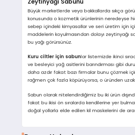
Zeytinyağı Sabunu
Büyük marketlerde veya bakkallarda sıkça gör
konusunda o kozmetik ürünlerinin neredeyse hiç
sebep içindeki kimyasallar ve seri üretim için 
maddelerin koyulmasından dolayı zeytinyağı sa
bu yağı görürsünüz.
Kuru ciltler için sabun
lar listemizde ikinci s
ve besleyici yağ asitlerini barındırması gibi d
daha azdır fakat bazı firmalar bunu çözmek içi
rağmen çok fazla köpürüyorsa, o üründen uzak
Sabun olarak nitelendirdiğimiz bu iki ürün dışın
fakat bu ikisi ön sıralarda kendilerine yer bulmak
doğal yollarla elde edilen kil maskelerini de araşt