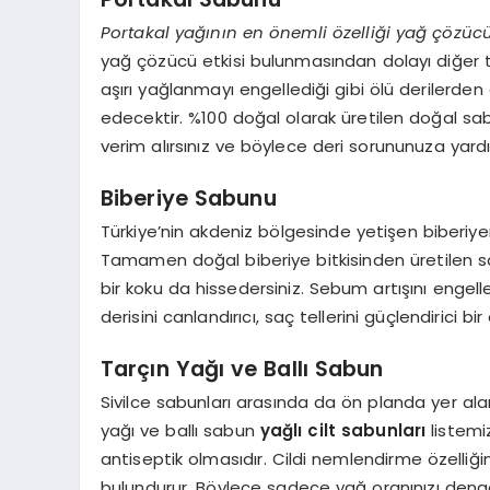
Portakal yağının en önemli özelliği yağ çözüc
yağ çözücü etkisi bulunmasından dolayı diğer tü
aşırı yağlanmayı engellediği gibi ölü derilerden 
edecektir. %100 doğal olarak üretilen doğal sa
verim alırsınız ve böylece deri sorununuza yardım
Biberiye Sabunu
Türkiye’nin akdeniz bölgesinde yetişen biberiyeni
Tamamen doğal biberiye bitkisinden üretilen sabu
bir koku da hissedersiniz. Sebum artışını engell
derisini canlandırıcı, saç tellerini güçlendirici b
Tarçın Yağı ve Ballı Sabun
Sivilce sabunları arasında da ön planda yer al
a
yağı ve ballı sabun
yağlı cilt sabunları
listemi
antiseptik olmasıdır. Cildi nemlendirme özelliğin
bulundurur. Böylece sadece yağ oranınızı denge