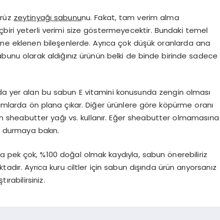
ürüz
zeytinyağı sabunu
nu. Fakat, tam verim alma
biri yeterli verimi size göstermeyecektir. Bundaki temel
içine eklenen bileşenlerde. Ayrıca çok düşük oranlarda ana
bunu olarak aldığınız ürünün belki de binde birinde sadece
ırada yer alan bu sabun E vitamini konusunda zengin olması
urumlarda ön plana çıkar. Diğer ürünlere göre köpürme oranı
n sheabutter yağı vs. kullanır. Eğer sheabutter olmamasına
 durmaya bakın.
da pek çok, %100 doğal olmak kaydıyla, sabun önerebiliriz
tadır. Ayrıca kuru ciltler için sabun dışında ürün arıyorsanız
ırabilirsiniz.