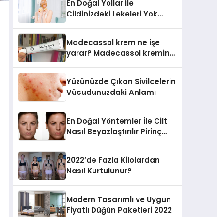
En Doğal Yollar ile
Cildinizdeki Lekeleri Yok
Edin..!
Madecassol krem ne işe
yarar? Madecassol kremin
kullanımı nasıl olur?
Madecassol kremin fiyatı
Yüzünüzde Çıkan Sivilcelerin
Vücudunuzdaki Anlamı
En Doğal Yöntemler İle Cilt
Nasıl Beyazlaştırılır Pirinç
Unu Maskesi
2022’de Fazla Kilolardan
Nasıl Kurtulunur?
Modern Tasarımlı ve Uygun
Fiyatlı Düğün Paketleri 2022