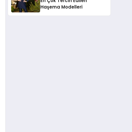
En Çok Tercih Edilen
Haşema Modelleri