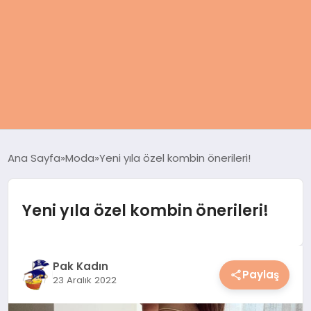
ANASAYFA
Ana Sayfa
Moda
Yeni yıla özel kombin önerileri!
KADIN
Yeni yıla özel kombin önerileri!
SAĞLIK
MAGAZIN
Pak Kadın
Paylaş
23 Aralık 2022
SPOR & FITNESS