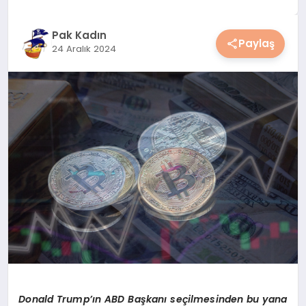
YAŞAM
Pak Kadın
Paylaş
24 Aralık 2024
YEMEK
KIMDIR?
HESAPLAMALAR
Donald Trump’
ın ABD Başkanı seçilmesinden bu yana