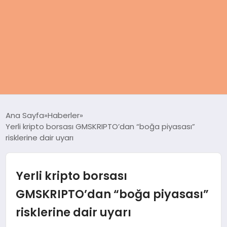
ANASAYFA
Ana Sayfa
Haberler
Yerli kripto borsası GMSKRIPTO’dan “boğa piyasası”
KADIN
risklerine dair uyarı
SAĞLIK
Yerli kripto borsası
MAGAZIN
GMSKRIPTO’dan “boğa piyasası”
risklerine dair uyarı
SPOR & FITNESS