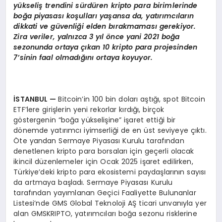
yükseliş trendini sürdüren kripto para birimlerinde
boğa piyasası koşulları yaşansa da, yatırımcıların
dikkati ve güvenliği elden bırakmaması gerekiyor.
Zira veriler, yalnızca 3 yıl
ö
nce yani
2021 bo
ğa
sezonunda ortaya çıkan 10 kripto para projesinden
7’sinin faal olmadığını ortaya koyuyor.
İSTANBUL
—
Bitcoin’in 100 bin doları aştığı, spot Bitcoin
ETF’lere girişlerin yeni rekorlar kırdığı, birçok
göstergenin “boğa yükselişine” işaret ettiği bir
dönemde yatırımcı iyimserliği de en üst seviyeye çıktı.
Öte yandan Sermaye Piyasası Kurulu tarafından
denetlenen kripto para borsaları için geçerli olacak
ikincil düzenlemeler için Ocak 2025 işaret edilirken,
Türkiye’deki kripto para ekosistemi paydaşlarının sayısı
da artmaya başladı. Sermaye Piyasası Kurulu
tarafından yayımlanan Geçici Faaliyette Bulunanlar
Listesi’nde GMS Global Teknoloji AŞ ticari unvanıyla yer
alan GMSKRIPTO, yatırımcıları boğa sezonu risklerine