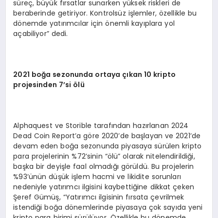
süreç, büyük fırsatlar sunarken yüksek riskleri de
beraberinde getiriyor. Kontrolsüz işlemler, özellikle bu
dönemde yatırımcılar için önemli kayıplara yol
açabiliyor” dedi.
2021 bo
ğa sezonunda ortaya çıkan 10 kripto
projesinden 7’si
ö
lü
Alphaquest ve Storible tarafından hazırlanan 2024
Dead Coin Report’a göre 2020’de başlayan ve 2021’de
devam eden boğa sezonunda piyasaya sürülen kripto
para projelerinin %72’sinin “ölü” olarak nitelendirildiği,
başka bir deyişle faal olmadığı görüldü. Bu projelerin
%93’ünün düşük işlem hacmi ve likidite sorunları
nedeniyle yatırımcı ilgisini kaybettiğine dikkat çeken
Şeref Gümüş, “Yatırımcı ilgisinin fırsata çevrilmek
istendiği boğa dönemlerinde piyasaya çok sayıda yeni
kripto para birimi sürülüyor. Özellikle bu dönemde,