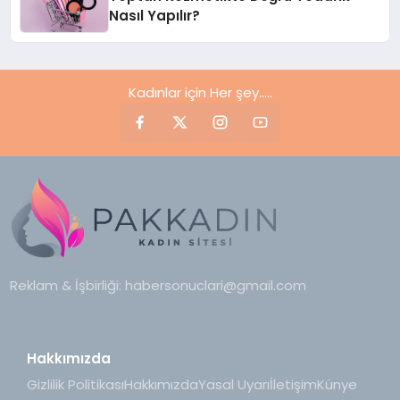
Nasıl Yapılır?
Kadınlar için Her şey.....
Reklam & İşbirliği:
habersonuclari@gmail.com
Hakkımızda
Gizlilik Politikası
Hakkımızda
Yasal Uyarı
İletişim
Künye