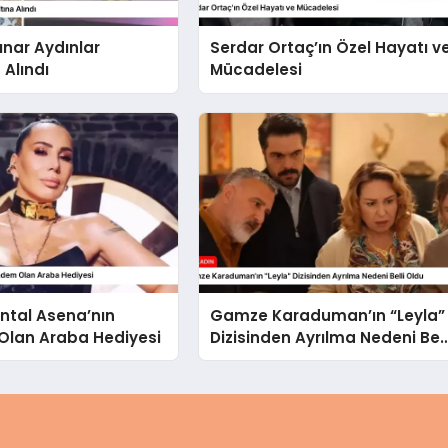
ınar Aydınlar
Serdar Ortaç’ın Özel Hayatı v
 Alındı
Mücadelesi
ntal Asena’nın
Gamze Karaduman’ın “Leyla”
lan Araba Hediyesi
Dizisinden Ayrılma Nedeni Bell
Oldu