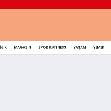
ĞLIK
MAGAZIN
SPOR & FITNESS
YAŞAM
YEMEK