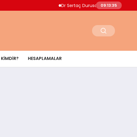
Dr Sertaç Durusoy Multiple Myelom Belirtile
09:13:36
KIMDIR?
HESAPLAMALAR