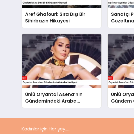
Aref Ghafouri: Sıra Dışı Bir
Sanatçı P
Sihirbazın Hikayesi
Gözaltına
Ünlü Oryantal Asena’nın
Ünlü Orya
Gündemindeki Araba
Gündem O
Hediyesi
Kadınlar için Her şey.....