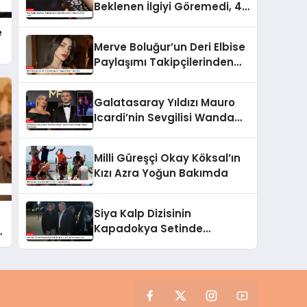
Beklenen İlgiyi Göremedi, 4.
Bölüm İle Final Yaptı
e
Merve Boluğur’un Deri Elbise
Paylaşımı Takipçilerinden
Tepki Aldı
Galatasaray Yıldızı Mauro
Icardi’nin Sevgilisi Wanda
Nara’nın Çılgın Doğum Günü
Partisi
Milli Güreşçi Okay Köksal’ın
Kızı Azra Yoğun Bakımda
Siya Kalp Dizisinin
Kapadokya Setinde
i
Oyuncular Arasında Kavga
Çıktı