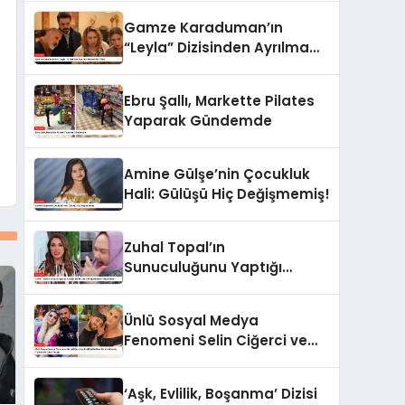
Gamze Karaduman’ın
“Leyla” Dizisinden Ayrılma
Nedeni Belli Oldu
Ebru Şallı, Markette Pilates
Yaparak Gündemde
Amine Gülşe’nin Çocukluk
Hali: Gülüşü Hiç Değişmemiş!
Zuhal Topal’ın
Sunuculuğunu Yaptığı
Yemekteyiz Programında
Olaylı Anlar!
Ünlü Sosyal Medya
Fenomeni Selin Ciğerci ve
Eski Eşi Gökhan Çıra
Hakkında Yurtdışına Çıkış
‘Aşk, Evlilik, Boşanma’ Dizisi
Yasağı