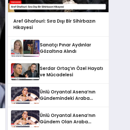
Aref Ghafouri: Sıra Dışı Bir Sihirbazın
Hikayesi
Sanatçı Pınar Aydınlar
Gözaltına Alındı
Serdar Ortaç’ın Özel Hayatı
ve Mücadelesi
Ünlü Oryantal Asena’nın
Gündemindeki Araba
Hediyesi
Ünlü Oryantal Asena’nın
Gündem Olan Araba
Hediyesi