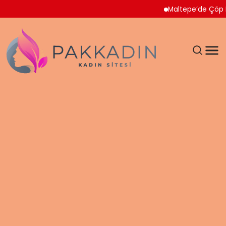
Maltepe’de Çöp Ev Temi