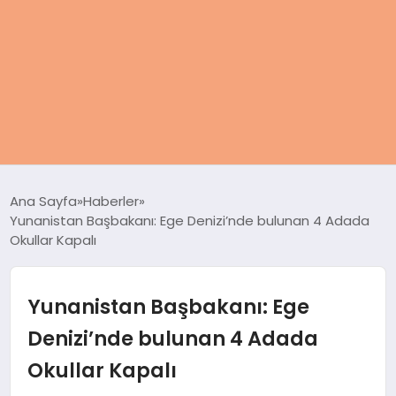
ANASAYFA
Ana Sayfa
Haberler
Yunanistan Başbakanı: Ege Denizi’nde bulunan 4 Adada
KADIN
Okullar Kapalı
SAĞLIK
Yunanistan Başbakanı: Ege
MAGAZIN
Denizi’nde bulunan 4 Adada
Okullar Kapalı
SPOR & FITNESS