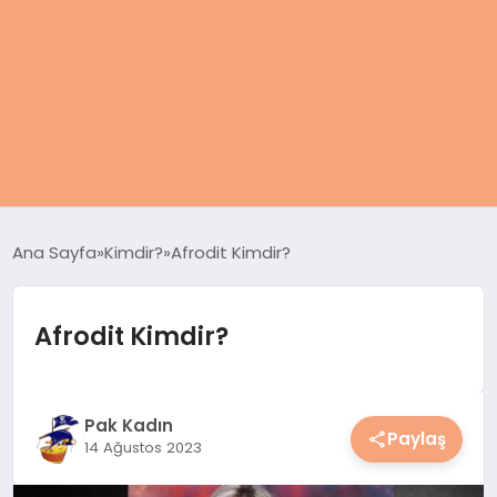
ANASAYFA
Ana Sayfa
Kimdir?
Afrodit Kimdir?
KADIN
Afrodit Kimdir?
SAĞLIK
MAGAZIN
Pak Kadın
Paylaş
14 Ağustos 2023
SPOR & FITNESS