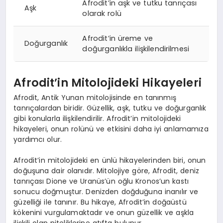
Afrodit’in aşk ve tutku tanrıçası
Aşk
olarak rolü
Afrodit’in üreme ve
Doğurganlık
doğurganlıkla ilişkilendirilmesi
Afrodit’in Mitolojideki Hikayeleri
Afrodit, Antik Yunan mitolojisinde en tanınmış
tanrıçalardan biridir. Güzellik, aşk, tutku ve doğurganlık
gibi konularla ilişkilendirilir. Afrodit’in mitolojideki
hikayeleri, onun rolünü ve etkisini daha iyi anlamamıza
yardımcı olur.
Afrodit’in mitolojideki en ünlü hikayelerinden biri, onun
doğuşuna dair olanıdır. Mitolojiye göre, Afrodit, deniz
tanrıçası Dione ve Uranüs’ün oğlu Kronos’un kastı
sonucu doğmuştur. Denizden doğduğuna inanılır ve
güzelliği ile tanınır. Bu hikaye, Afrodit’in doğaüstü
kökenini vurgulamaktadır ve onun güzellik ve aşkla
ilişkili olan niteliklerine atıfta bulunur.