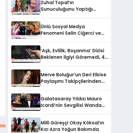
Zuhal Topal’ın
Sunuculuğunu Yaptığı
Yemekteyiz Programında
Olaylı Anlar!
Ünlü Sosyal Medya
Fenomeni Selin Ciğerci ve
Eski Eşi Gökhan Çıra
Hakkında Yurtdışına Çıkış
‘Aşk, Evlilik, Boşanma’ Dizisi
Yasağı
Beklenen İlgiyi Göremedi, 4.
Bölüm İle Final Yaptı
Merve Boluğur’un Deri Elbise
Paylaşımı Takipçilerinden
Tepki Aldı
Galatasaray Yıldızı Mauro
Icardi’nin Sevgilisi Wanda
Nara’nın Çılgın Doğum Günü
Partisi
Milli Güreşçi Okay Köksal’ın
Kızı Azra Yoğun Bakımda