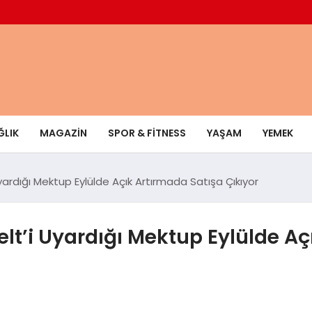
ĞLIK
MAGAZIN
SPOR & FITNESS
YAŞAM
YEMEK
Uyardığı Mektup Eylülde Açık Artırmada Satışa Çıkıyor
elt’i Uyardığı Mektup Eylülde A