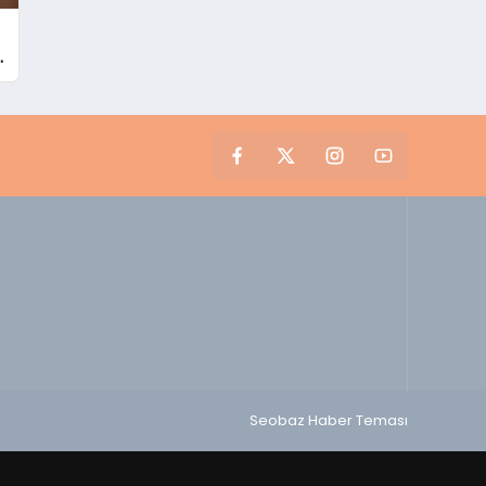
i
Seobaz Haber Teması