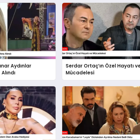
ınar Aydınlar
Serdar Ortaç’ın Özel Hayatı v
 Alındı
Mücadelesi