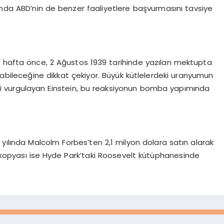
nda ABD’nin de benzer faaliyetlere başvurmasını tavsiye
ç hafta önce, 2 Ağustos 1939 tarihinde yazılan mektupta
labileceğine dikkat çekiyor. Büyük kütlelerdeki uranyumun
ini vurgulayan Einstein, bu reaksiyonun bomba yapımında
2 yılında Malcolm Forbes’ten 2,1 milyon dolara satın alarak
opyası ise Hyde Park’taki Roosevelt kütüphanesinde