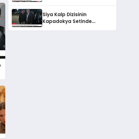
Siya Kalp Dizisinin
Kapadokya Setinde
Oyuncular Arasında Kavga
Çıktı
e