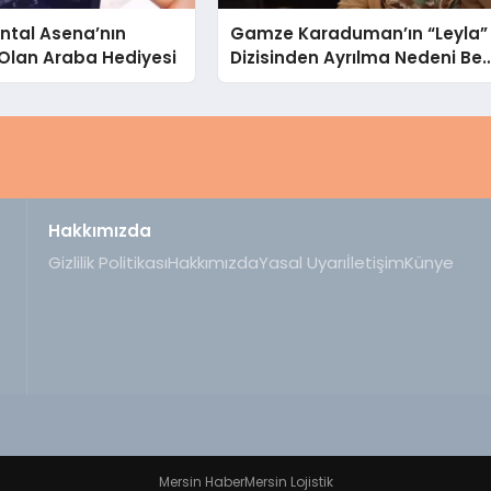
ntal Asena’nın
Gamze Karaduman’ın “Leyla”
lan Araba Hediyesi
Dizisinden Ayrılma Nedeni Bell
Oldu
Hakkımızda
Gizlilik Politikası
Hakkımızda
Yasal Uyarı
İletişim
Künye
Mersin Haber
Mersin Lojistik