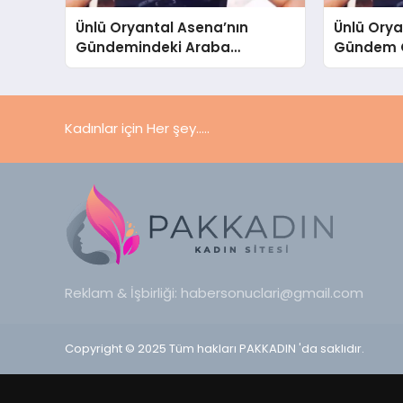
Ünlü Oryantal Asena’nın
Ünlü Orya
Gündemindeki Araba
Gündem O
Hediyesi
Kadınlar için Her şey.....
Reklam & İşbirliği:
habersonuclari@gmail.com
Copyright © 2025 Tüm hakları PAKKADIN 'da saklıdır.