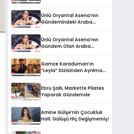
Ünlü Oryantal Asena’nın
Gündemindeki Araba
Hediyesi
Ünlü Oryantal Asena’nın
Gündem Olan Araba
Hediyesi
Gamze Karaduman’ın
“Leyla” Dizisinden Ayrılma
Nedeni Belli Oldu
Ebru Şallı, Markette Pilates
Yaparak Gündemde
Amine Gülşe’nin Çocukluk
Hali: Gülüşü Hiç Değişmemiş!