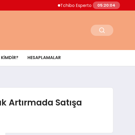
Tchibo Esperto Mini Kahve Makinesinde 4.
05:20:05
KIMDIR?
HESAPLAMALAR
çık Artırmada Satışa