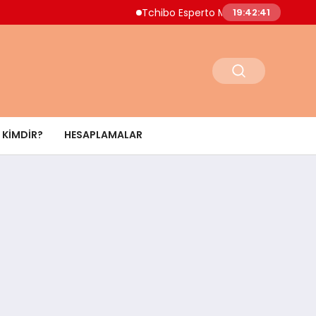
Tchibo Esperto Mini Kahve Makinesinde 4.000
19:42:42
KIMDIR?
HESAPLAMALAR