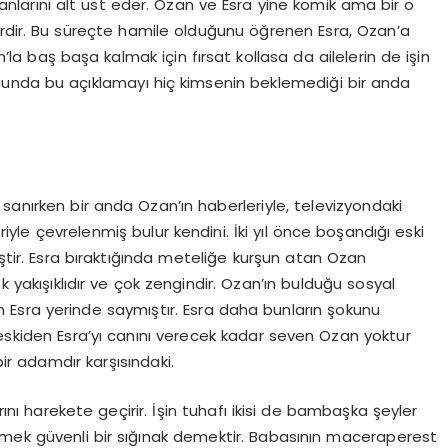
nlarını alt üst eder. Ozan ve Esra yine komik ama bir o
lerdir. Bu süreçte hamile olduğunu öğrenen Esra, Ozan’a
a baş başa kalmak için fırsat kollasa da ailelerin de işin
Sonunda bu açıklamayı hiç kimsenin beklemediği bir anda
sanırken bir anda Ozan’ın haberleriyle, televizyondaki
yle çevrelenmiş bulur kendini. İki yıl önce boşandığı eski
tir. Esra bıraktığında meteliğe kurşun atan Ozan
k yakışıklıdır ve çok zengindir. Ozan’ın bulduğu sosyal
Esra yerinde saymıştır. Esra daha bunların şokunu
 eskiden Esra’yı canını verecek kadar seven Ozan yoktur
 bir adamdır karşısındaki.
rını harekete geçirir. İşin tuhafı ikisi de bambaşka şeyler
ik demek güvenli bir sığınak demektir. Babasının maceraperest