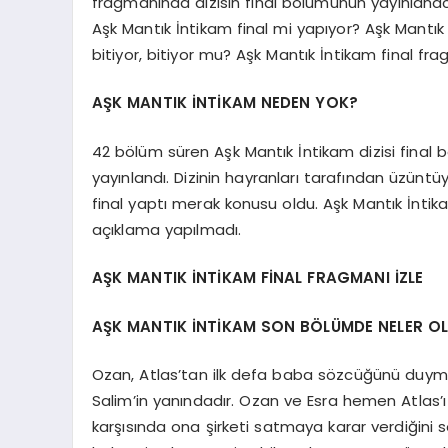
fragmanında dizisin final bölümünün yayınlanac
Aşk Mantık İntikam final mi yapıyor? Aşk Mantı
bitiyor, bitiyor mu? Aşk Mantık İntikam final frag
AŞK MANTIK İNTİKAM NEDEN YOK?
42 bölüm süren Aşk Mantık İntikam dizisi final
yayınlandı. Dizinin hayranları tarafından üzünt
final yaptı merak konusu oldu. Aşk Mantık İntikam n
açıklama yapılmadı.
AŞK MANTIK İNTİKAM FİNAL FRAGMANI İZLE
AŞK MANTIK İNTİKAM SON BÖLÜMDE NELER O
Ozan, Atlas’tan ilk defa baba sözcüğünü duym
Salim’in yanındadır. Ozan ve Esra hemen Atlas’ı
karşısında ona şirketi satmaya karar verdiğini s