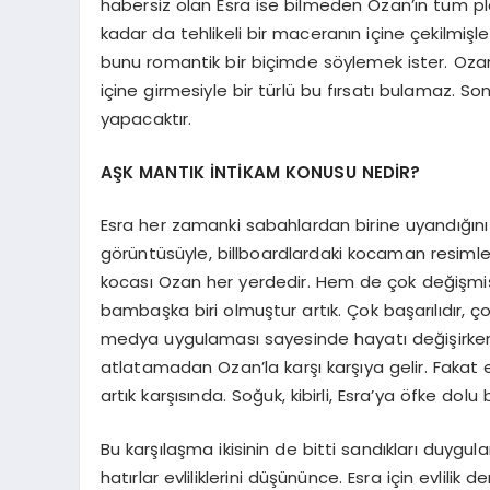
habersiz olan Esra ise bilmeden Ozan’ın tüm pla
kadar da tehlikeli bir maceranın içine çekilmiş
bunu romantik bir biçimde söylemek ister. Ozan’l
içine girmesiyle bir türlü bu fırsatı bulamaz. 
yapacaktır.
AŞK MANTIK İNTİKAM KONUSU NEDİR?
Esra her zamanki sabahlardan birine uyandığını 
görüntüsüyle, billboardlardaki kocaman resimleri
kocası Ozan her yerdedir. Hem de çok değişmiş
bambaşka biri olmuştur artık. Çok başarılıdır, ço
medya uygulaması sayesinde hayatı değişirken 
atlatamadan Ozan’la karşı karşıya gelir. Fakat
artık karşısında. Soğuk, kibirli, Esra’ya öfke dolu
Bu karşılaşma ikisinin de bitti sandıkları duygula
hatırlar evliliklerini düşününce. Esra için evlil