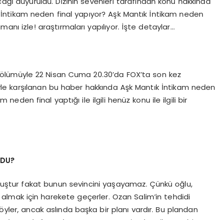
ağı duyuruldu. Dizinin sevenleri tarafından konu hakkında
k İntikam neden final yapıyor? Aşk Mantık İntikam neden
manı izle! araştırmaları yapılıyor. İşte detaylar…
 bölümüyle 22 Nisan Cuma 20.30’da FOX’ta son kez
üyle karşılanan bu haber hakkında Aşk Mantık İntikam neden
eden final yaptığı ile ilgili henüz konu ile ilgili bir
LDU?
uştur fakat bunun sevincini yaşayamaz. Çünkü oğlu,
 almak için harekete geçerler. Ozan Salim’in tehdidi
öyler, ancak aslında başka bir planı vardır. Bu plandan