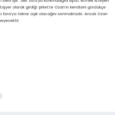
 beni işe.’ der. Esra’ya korkmadığını ispat etmek isteyen
stajyer olarak girdiği şirkette Ozan’ın kendisini gördükçe
ip Esra’ya tekrar aşık olacağını sanmaktadır. Ancak Ozan
meyecektir.