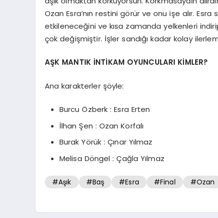
aşık olmaktan korkuyorsun. Korkmasaydın alırdın
Ozan Esra’nın restini görür ve onu işe alır. Esra 
etkileneceğini ve kısa zamanda yelkenleri indir
çok değişmiştir. İşler sandığı kadar kolay ilerle
AŞK MANTIK İNTİKAM OYUNCULARI KİMLER?
Ana karakterler şöyle:
Burcu Özberk : Esra Erten
İlhan Şen : Ozan Korfalı
Burak Yörük : Çınar Yılmaz
Melisa Döngel : Çağla Yılmaz
#Aşık
#Baş
#Esra
#Final
#Ozan