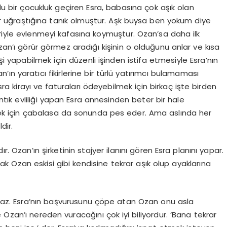
olu bir çocukluk geçiren Esra, babasına çok aşık olan
r uğraştığına tanık olmuştur. Aşk buysa ben yokum diye
iriyle evlenmeyi kafasına koymuştur. Ozan’sa daha ilk
Ozan’ı görür görmez aradığı kişinin o olduğunu anlar ve kısa
şi yapabilmek için düzenli işinden istifa etmesiyle Esra’nın
n’ın yaratıcı fikirlerine bir türlü yatırımcı bulamaması
a kirayı ve faturaları ödeyebilmek için birkaç işte birden
ık evliliği yapan Esra annesinden beter bir hale
ilmek için çabalasa da sonunda pes eder. Ama aslında her
dir.
r. Ozan’ın şirketinin stajyer ilanını gören Esra planını yapar.
ak Ozan eskisi gibi kendisine tekrar aşık olup ayaklarına
olmaz. Esra’nın başvurusunu çöpe atan Ozan onu asla
Ozan’ı nereden vuracağını çok iyi biliyordur. ‘Bana tekrar