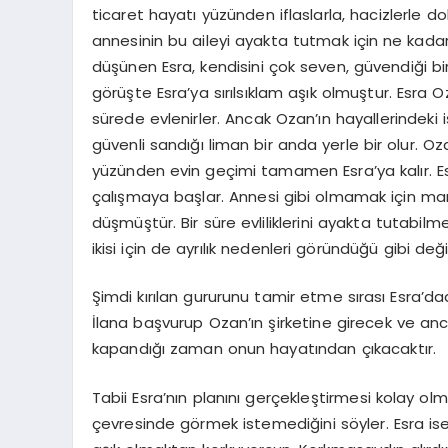
ticaret hayatı yüzünden iflaslarla, hacizlerle d
annesinin bu aileyi ayakta tutmak için ne kada
düşünen Esra, kendisini çok seven, güvendiği b
görüşte Esra’ya sırılsıklam aşık olmuştur. Esra 
sürede evlenirler. Ancak Ozan’ın hayallerindeki i
güvenli sandığı liman bir anda yerle bir olur. Oza
yüzünden evin geçimi tamamen Esra’ya kalır. Esr
çalışmaya başlar. Annesi gibi olmamak için mant
düşmüştür. Bir süre evliliklerini ayakta tutab
ikisi için de ayrılık nedenleri göründüğü gibi değil
Şimdi kırılan gururunu tamir etme sırası Esra’dadı
İlana başvurup Ozan’ın şirketine girecek ve anc
kapandığı zaman onun hayatından çıkacaktır.
Tabii Esra’nın planını gerçekleştirmesi kolay 
çevresinde görmek istemediğini söyler. Esra ise 