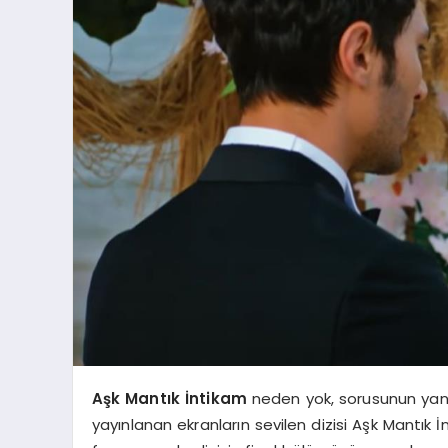
Aşk Mantık İntikam
neden yok, sorusunun yanıt
yayınlanan ekranların sevilen dizisi Aşk Mantık İ