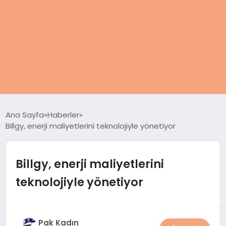
ANASAYFA
Ana Sayfa
Haberler
Billgy, enerji maliyetlerini teknolojiyle yönetiyor
KADIN
SAĞLIK
Billgy, enerji maliyetlerini
teknolojiyle yönetiyor
MAGAZIN
SPOR & FITNESS
Pak Kadın