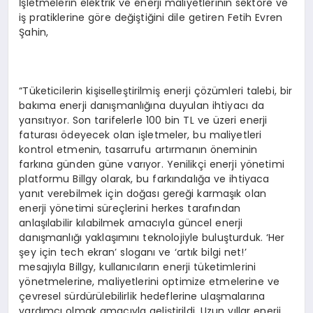
İşletmelerin elektrik ve enerji maliyetlerinin sektöre ve
iş pratiklerine göre değiştiğini dile getiren Fetih Evren
Şahin,
“Tüketicilerin kişiselleştirilmiş enerji çözümleri talebi, bir
bakıma enerji danışmanlığına duyulan ihtiyacı da
yansıtıyor. Son tarifelerle 100 bin TL ve üzeri enerji
faturası ödeyecek olan işletmeler, bu maliyetleri
kontrol etmenin, tasarrufu artırmanın öneminin
farkına günden güne varıyor. Yenilikçi enerji yönetimi
platformu Billgy olarak, bu farkındalığa ve ihtiyaca
yanıt verebilmek için doğası gereği karmaşık olan
enerji yönetimi süreçlerini herkes tarafından
anlaşılabilir kılabilmek amacıyla güncel enerji
danışmanlığı yaklaşımını teknolojiyle buluşturduk. ‘Her
şey için tech ekran’ sloganı ve ‘artık bilgi net!’
mesajıyla Billgy, kullanıcıların enerji tüketimlerini
yönetmelerine, maliyetlerini optimize etmelerine ve
çevresel sürdürülebilirlik hedeflerine ulaşmalarına
yardımcı olmak amacıyla geliştirildi. Uzun yıllar enerji