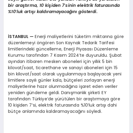
bir araştırma, 10 kişiden 7
’
sinin elektrik faturasında
%10
’
luk artışı kaldıramayacağını g
ö
sterdi.
İSTANBUL
—
Enerji maliyetlerini tüketim miktarına göre
düzenlemeyi öngören Son Kaynak Tedarik Tarifesi
limitlerindeki güncelleme, Enerji Piyasası Düzenleme
Kurumu tarafından 7 Kasım 2024’te duyuruldu. Şubat
ayından itibaren mesken aboneleri için yıllık 5 bin
kilovat/saat, ticarethane ve sanayi aboneleri için 15
bin kilovat/saat olarak uygulanmaya başlayacak yeni
limitlere sayılı günler kala, bütçeleri zorlayan enerji
maliyetlerine hazır olunmadığına işaret eden veriler
yeniden gündeme geldi. Danışmanlık şirketi EY
tarafından Türkiye’de yürütülen bir araştırmaya göre
10 kişiden 7’si, elektrik faturasında %10’luk artışı dahi
bütçe anlamında kaldıramayacağını söyledi.