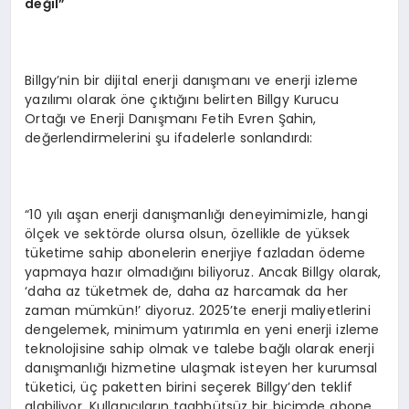
değil”
Billgy’nin bir dijital enerji danışmanı ve enerji izleme
yazılımı olarak öne çıktığını belirten Billgy Kurucu
Ortağı ve Enerji Danışmanı Fetih Evren Şahin,
değerlendirmelerini şu ifadelerle sonlandırdı:
“10 yılı aşan enerji danışmanlığı deneyimimizle, hangi
ölçek ve sektörde olursa olsun, özellikle de yüksek
tüketime sahip abonelerin enerjiye fazladan ödeme
yapmaya hazır olmadığını biliyoruz. Ancak Billgy olarak,
‘daha az tüketmek de, daha az harcamak da her
zaman mümkün!’ diyoruz. 2025’te enerji maliyetlerini
dengelemek, minimum yatırımla en yeni enerji izleme
teknolojisine sahip olmak ve talebe bağlı olarak enerji
danışmanlığı hizmetine ulaşmak isteyen her kurumsal
tüketici, üç paketten birini seçerek Billgy’den teklif
alabiliyor. Kullanıcıların taahhütsüz bir biçimde abone