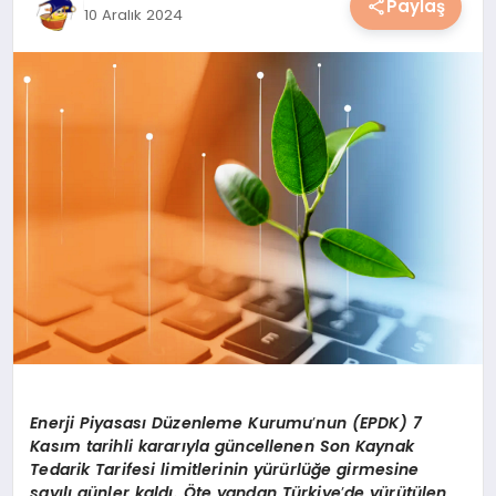
Paylaş
10 Aralık 2024
YAŞAM
YEMEK
KIMDIR?
HESAPLAMALAR
Enerji Piyasası Düzenleme Kurumu
’
nun (EPDK) 7
Kasım tarihli kararıyla güncellenen Son Kaynak
Tedarik Tarifesi limitlerinin yürürlüğe girmesine
sayılı günler kaldı. Öte yandan Türkiye
’
de yürütülen