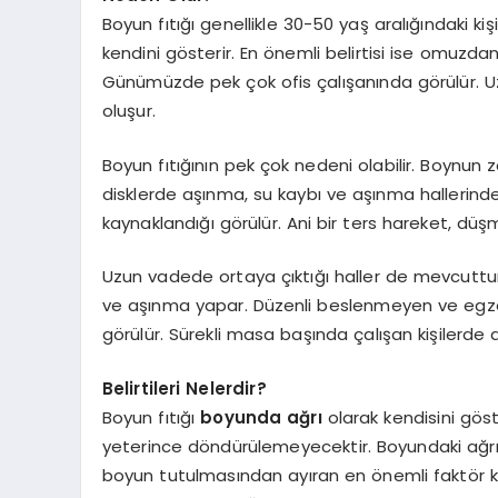
Boyun fıtığı genellikle 30-50 yaş aralığındaki ki
kendini gösterir. En önemli belirtisi ise omuzda
Günümüzde pek çok ofis çalışanında görülür. Uz
oluşur.
Boyun fıtığının pek çok nedeni olabilir. Boynun
disklerde aşınma, su kaybı ve aşınma hallerinde
kaynaklandığı görülür. Ani bir ters hareket, düş
Uzun vadede ortaya çıktığı haller de mevcuttur.
ve aşınma yapar. Düzenli beslenmeyen ve egzersi
görülür. Sürekli masa başında çalışan kişilerde 
Belirtileri Nelerdir?
Boyun fıtığı
boyunda ağrı
olarak kendisini göst
yeterince döndürülemeyecektir. Boyundaki ağrı sı
boyun tutulmasından ayıran en önemli faktör k