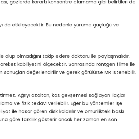
ması, gözlerde karartı konsantre olamama gibi belirtileri de
yı da etkileyecektir. Bu nedenle yürüme güçlüğü ve
de olup olmadığını takip edere doktoru ile paylaşmalıdır.
reket kabiliyetini ölçecektir. Sonrasında röntgen filme ile
 sonuçları değerlendirilir ve gerek görülürse MR istenebilir.
tirmez. Ağrıyı azaltan, kas gevşemesi sağlayan ilaçlar
ulama ve fizik tedavi verilebilir. Eğer bu yöntemler işe
at ile hasar gören disk kaldırılır ve omurilikteki baskı
una göre farklılık gösterir ancak her zaman en son