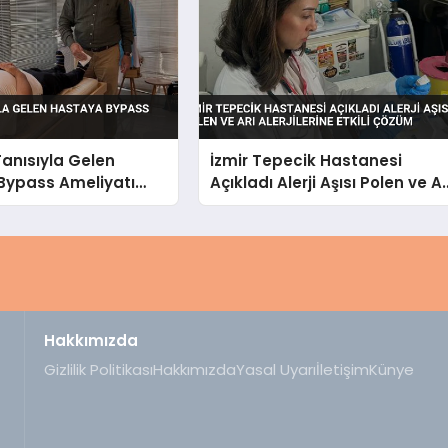
 Tanısıyla Gelen
İzmir Tepecik Hastanesi
Bypass Ameliyatı
Açıkladı Alerji Aşısı Polen ve Ar
Alerjilerine Etkili Çözüm
Hakkımızda
Gizlilik Politikası
Hakkımızda
Yasal Uyarı
İletişim
Künye