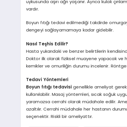
uykusunda aşırı ağrı yaşanır. Ayrıca kulak çınla
vardır.
Boyun fıtığı tedavi edilmediği takdirde omurga
dengeyi sağlayamamaya kadar gidebilir.
Nasıl Teşhis Edilir?
Hasta yukarıdaki ve benzer belirtilerin kendisin
Doktor ilk olarak fiziksel muayene yapacak ve ha
kemikler ve omuriliğin durumu incelenir. Röntgen
Tedavi Yöntemleri
Boyun fıtığı tedavisi
genellikle ameliyat gerek
kullanılabilir. Masaj yöntemleri, sıcak soğuk uyg
yaramazsa cerrahi olarak müdahale edilir. Ameliy
azaltılır. Cerrahi müdahale her hastanın durum
seçenektir. Riskli bir ameliyattır.