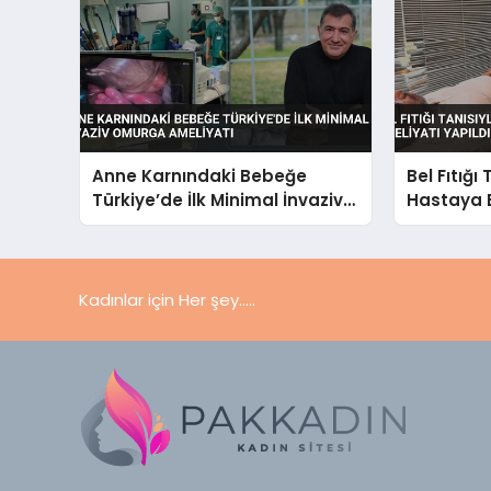
Anne Karnındaki Bebeğe
Bel Fıtığı
Türkiye’de İlk Minimal İnvaziv
Hastaya 
Omurga Ameliyatı
Yapıldı
Kadınlar için Her şey.....