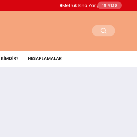
Metruk Bina Yangını Adnan Menderes Mah
19:41:17
KIMDIR?
HESAPLAMALAR