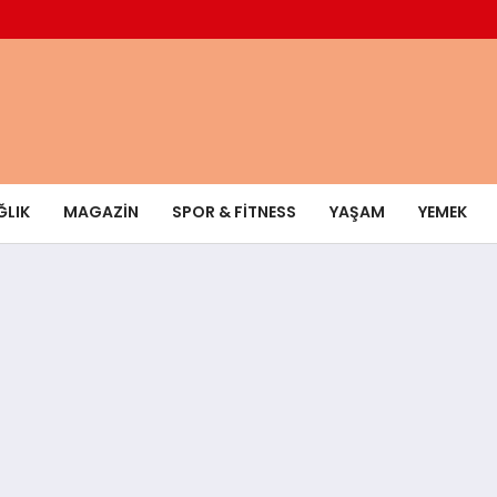
ĞLIK
MAGAZIN
SPOR & FITNESS
YAŞAM
YEMEK