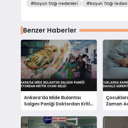
#boyun fıtığı nedenleri
#boyun fıtığı tedavi
Benzer Haberler
Ankara’da Mide Bulantısı
Çocuklard
Salgını Paniği Doktordan Kritik
Zaman Ac
Uyarı Geldi
Gerektirir