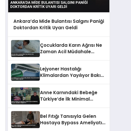
Ankara’da Mide Bulantısı Salgını Paniği
Doktordan Kritik Uyarı Geldi
Çocuklarda Karın Ağrısı Ne
Zaman Acil Müdahale
Gerektirir
Lejyoner Hastalığı
Klimalardan Yayılıyor Bakım
Hayati Önem Taşıyor
Anne Karnındaki Bebeğe
Türkiye’de İlk Minimal
İnvaziv Omurga Ameliyatı
Bel Fıtığı Tanısıyla Gelen
Hastaya Bypass Ameliyatı
Yapıldı