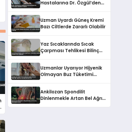
Hastalarına Dr. Özgül’den
Önemli Uyarılar
Uzman Uyardı Güneş Kremi
Bazı Ciltlerde Zararlı Olabilir
Yaz Sıcaklarında Sıcak
Çarpması Tehlikesi Bilinç
Kaybına Yol Açabilir
Uzmanlar Uyarıyor Hijyenik
Olmayan Buz Tüketimi
Hastalık Riskini Artırıyor
Ankilozan Spondilit
Dinlenmekle Artan Bel Ağrısı
n
İçin Uyarı