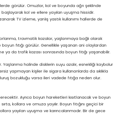
şilerde görülür. Omuzlar, kol ve boyunda ağrı şeklinde
n başlayarak kol ve ellere yayılan uyuşma hissidir.
anarak TV izleme, yanlış yastık kullanımı hallerde de
 zorlanma, travmatik kazalar, yaşlanmaya bağlı olarak
 boyun fıtığı görülür. Genellikle yaşanan ani olaylardan
me ya da trafik kazası sonrasında boyun fıtığı yaşanabilir.
 Yaşlanma halinde disklerin suyu azalır, esnekliği kaybolur
z yapmayan kişiler ile sigara kullananlarda da sıklıkla
duruş bozukluğu varsa ileri vadede fıtığa neden olur.
erecektir. Ayrıca boyun hareketleri kısıtlanacak ve boyun
rta, kollara ve omuza yayılır. Boyun fıtığını geçici bir
ollara yayılan uyuşma ve karıncalanmadır. Bir de gece