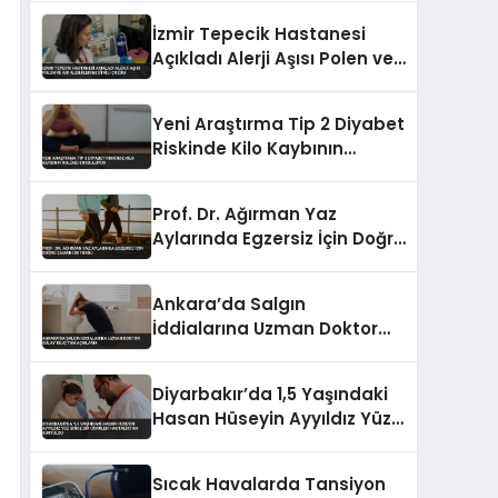
İzmir Tepecik Hastanesi
Açıkladı Alerji Aşısı Polen ve
Arı Alerjilerine Etkili Çözüm
Yeni Araştırma Tip 2 Diyabet
Riskinde Kilo Kaybının
Rolünü Sorguluyor
Prof. Dr. Ağırman Yaz
Aylarında Egzersiz İçin Doğru
Zamanı Duyurdu
Ankara’da Salgın
İddialarına Uzman Doktor
Gülay Kılıç’tan Açıklama
Diyarbakır’da 1,5 Yaşındaki
Hasan Hüseyin Ayyıldız Yüz
Binde Bir Görülen
Hastalıktan Kurtuldu
Sıcak Havalarda Tansiyon