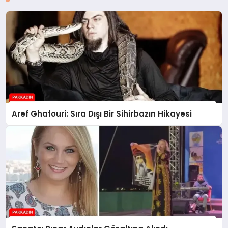
Aref Ghafouri: Sıra Dışı Bir Sihirbazın Hikayesi