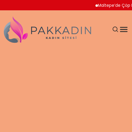
Maltepe’de Çöp Ev Temi