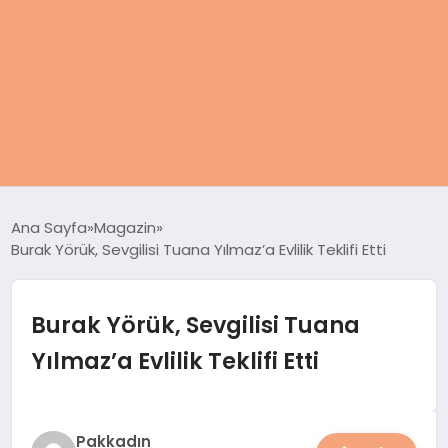
ANASAYFA
Ana Sayfa
Magazin
Burak Yörük, Sevgilisi Tuana Yılmaz’a Evlilik Teklifi Etti
KADIN
SAĞLIK
Burak Yörük, Sevgilisi Tuana
Yılmaz’a Evlilik Teklifi Etti
MAGAZIN
SPOR & FITNESS
Pakkadın