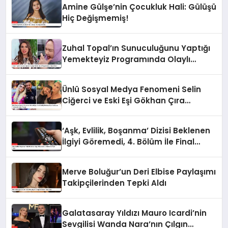
Amine Gülşe’nin Çocukluk Hali: Gülüşü
Hiç Değişmemiş!
Zuhal Topal’ın Sunuculuğunu Yaptığı
Yemekteyiz Programında Olaylı
Anlar!
Ünlü Sosyal Medya Fenomeni Selin
Ciğerci ve Eski Eşi Gökhan Çıra
Hakkında Yurtdışına Çıkış Yasağı
‘Aşk, Evlilik, Boşanma’ Dizisi Beklenen
İlgiyi Göremedi, 4. Bölüm İle Final
Yaptı
Merve Boluğur’un Deri Elbise Paylaşımı
Takipçilerinden Tepki Aldı
Galatasaray Yıldızı Mauro Icardi’nin
Sevgilisi Wanda Nara’nın Çılgın