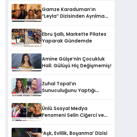
Gamze Karaduman’ın
“Leyla” Dizisinden Ayrılma
Nedeni Belli Oldu
Ebru Şallı, Markette Pilates
Yaparak Gündemde
Amine Gülşe’nin Çocukluk
Hali: Gülüşü Hiç Değişmemiş!
Zuhal Topal’ın
Sunuculuğunu Yaptığı
Yemekteyiz Programında
Olaylı Anlar!
Ünlü Sosyal Medya
Fenomeni Selin Ciğerci ve
Eski Eşi Gökhan Çıra
Hakkında Yurtdışına Çıkış
‘Aşk, Evlilik, Boşanma’ Dizisi
Yasağı