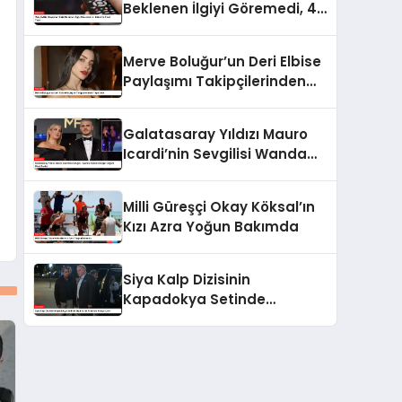
Beklenen İlgiyi Göremedi, 4.
Bölüm İle Final Yaptı
Merve Boluğur’un Deri Elbise
Paylaşımı Takipçilerinden
Tepki Aldı
Galatasaray Yıldızı Mauro
Icardi’nin Sevgilisi Wanda
Nara’nın Çılgın Doğum Günü
Partisi
Milli Güreşçi Okay Köksal’ın
Kızı Azra Yoğun Bakımda
Siya Kalp Dizisinin
Kapadokya Setinde
Oyuncular Arasında Kavga
Çıktı