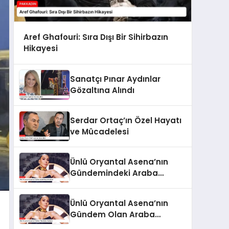
Aref Ghafouri: Sıra Dışı Bir Sihirbazın
Hikayesi
Sanatçı Pınar Aydınlar
Gözaltına Alındı
Serdar Ortaç’ın Özel Hayatı
ve Mücadelesi
Ünlü Oryantal Asena’nın
Gündemindeki Araba
Hediyesi
Ünlü Oryantal Asena’nın
Gündem Olan Araba
Hediyesi