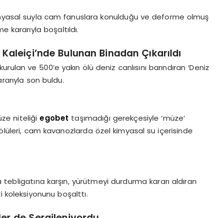
kimyasal suyla cam fanuslara konulduğu ve deforme olmuş
e kararıyla boşaltıldı.
Kaleiçi’nde Bulunan Binadan Çıkarıldı
ulan ve 500’e yakın ölü deniz canlısını barındıran ‘Deniz
ararıyla son buldu.
üze niteliği
egobet
taşımadığı gerekçesiyle ‘müze’
ın ölüleri, cam kavanozlarda özel kimyasal su içerisinde
 tebligatına karşın, yürütmeyi durdurma kararı aldıran
i koleksiyonunu boşalttı.
ler de Sergileniyordu