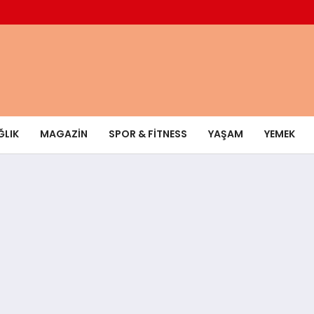
ĞLIK
MAGAZIN
SPOR & FITNESS
YAŞAM
YEMEK