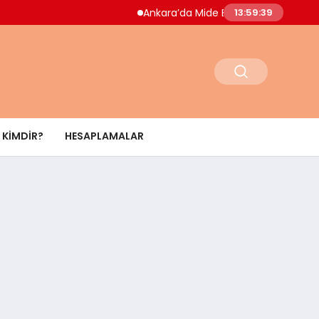
Ankara’da Mide Bulantısı Salgını Paniği Dokto
13:59:40
KIMDIR?
HESAPLAMALAR