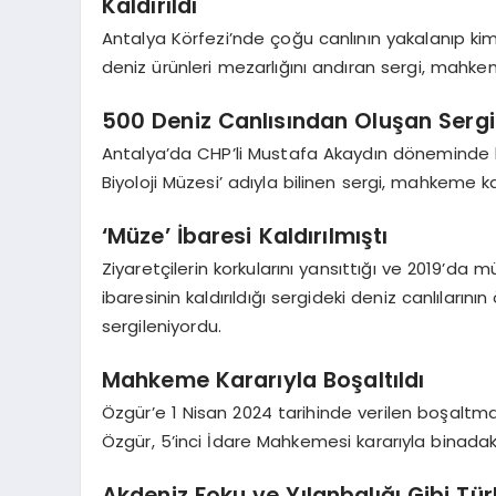
Kaldırıldı
Antalya Körfezi’nde çoğu canlının yakalanıp 
deniz ürünleri mezarlığını andıran sergi, mahkem
500 Deniz Canlısından Oluşan Sergi 
Antalya’da CHP’li Mustafa Akaydın döneminde kur
Biyoloji Müzesi’ adıyla bilinen sergi, mahkeme k
‘Müze’ İbaresi Kaldırılmıştı
Ziyaretçilerin korkularını yansıttığı ve 2019’da m
ibaresinin kaldırıldığı sergideki deniz canlıların
sergileniyordu.
Mahkeme Kararıyla Boşaltıldı
Özgür’e 1 Nisan 2024 tarihinde verilen boşaltma
Özgür, 5’inci İdare Mahkemesi kararıyla binadak
Akdeniz Foku ve Yılanbalığı Gibi Tür