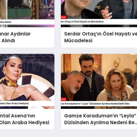
ınar Aydınlar
Serdar Ortaç’ın Özel Hayatı v
 Alındı
Mücadelesi
ntal Asena’nın
Gamze Karaduman’ın “Leyla”
lan Araba Hediyesi
Dizisinden Ayrılma Nedeni Bell
Oldu