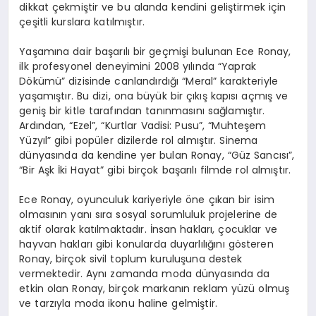
dikkat çekmiştir ve bu alanda kendini geliştirmek için
çeşitli kurslara katılmıştır.
Yaşamına dair başarılı bir geçmişi bulunan Ece Ronay,
ilk profesyonel deneyimini 2008 yılında “Yaprak
Dökümü” dizisinde canlandırdığı “Meral” karakteriyle
yaşamıştır. Bu dizi, ona büyük bir çıkış kapısı açmış ve
geniş bir kitle tarafından tanınmasını sağlamıştır.
Ardından, “Ezel”, “Kurtlar Vadisi: Pusu”, “Muhteşem
Yüzyıl” gibi popüler dizilerde rol almıştır. Sinema
dünyasında da kendine yer bulan Ronay, “Güz Sancısı”,
“Bir Aşk İki Hayat” gibi birçok başarılı filmde rol almıştır.
Ece Ronay, oyunculuk kariyeriyle öne çıkan bir isim
olmasının yanı sıra sosyal sorumluluk projelerine de
aktif olarak katılmaktadır. İnsan hakları, çocuklar ve
hayvan hakları gibi konularda duyarlılığını gösteren
Ronay, birçok sivil toplum kuruluşuna destek
vermektedir. Aynı zamanda moda dünyasında da
etkin olan Ronay, birçok markanın reklam yüzü olmuş
ve tarzıyla moda ikonu haline gelmiştir.