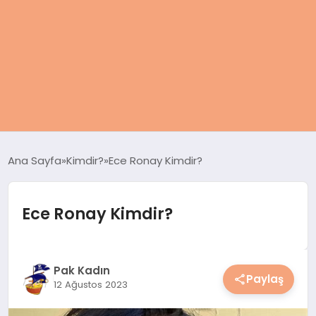
ANASAYFA
Ana Sayfa
Kimdir?
Ece Ronay Kimdir?
KADIN
Ece Ronay Kimdir?
SAĞLIK
MAGAZIN
Pak Kadın
Paylaş
12 Ağustos 2023
SPOR & FITNESS