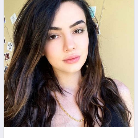
YAŞAM
YEMEK
KIMDIR?
HESAPLAMALAR