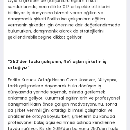
Öyle ki şirketler de çalışanlara eğitim fırsatı
sunduklarında, verimlilikte %17 artış elde ettiklerini
bildiriyor. İş dünyasına hizmet veren eğitim ve
danışmanlık şirketi Forlita ise çalışanlara eğitim
vermenin şirketler için önemine dair değerlendirmede
bulunurken, danışmanlık alarak da stratejilerini
şekillendirebileceğine dikkat çekiyor.
“250’den fazla çalışanın, 45’i aşkın şirketin iş
ortağıyız”
Forlita Kurucu Ortağı Hasan Ozan Ünsever, “Altyapısı,
farklı gelişmelere dayanarak hızla dönüşen iş
dünyasında yerinde saymak, aslında gerilemek
anlamına geliyor. Kurumsal eğitimlerin ve profesyonel
danışmanlıkların önce çalışan motivasyonunu, sonra
da şirket verimliliğini artırdığı bilimsel çalışmalar ve
analizler ile ortaya koyulurken; şirketlerin bu konuda
profesyonel bakış açısı edinmesi aslında kendilerine
fayda sağlıyor. Biz de 2019’dan bu yana 250’den fazla