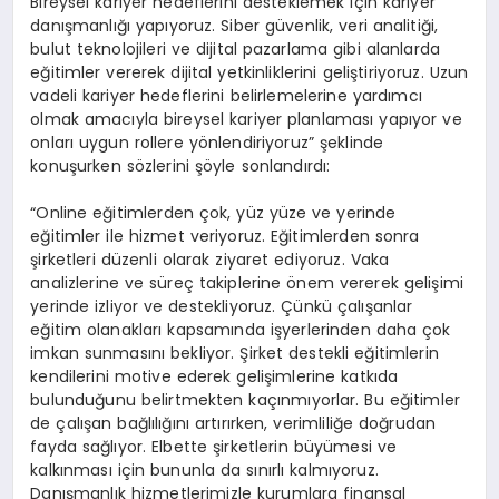
Bireysel kariyer hedeflerini desteklemek için kariyer
danışmanlığı yapıyoruz. Siber güvenlik, veri analitiği,
bulut teknolojileri ve dijital pazarlama gibi alanlarda
eğitimler vererek dijital yetkinliklerini geliştiriyoruz. Uzun
vadeli kariyer hedeflerini belirlemelerine yardımcı
olmak amacıyla bireysel kariyer planlaması yapıyor ve
onları uygun rollere yönlendiriyoruz” şeklinde
konuşurken sözlerini şöyle sonlandırdı:
“Online eğitimlerden çok, yüz yüze ve yerinde
eğitimler ile hizmet veriyoruz. Eğitimlerden sonra
şirketleri düzenli olarak ziyaret ediyoruz. Vaka
analizlerine ve süreç takiplerine önem vererek gelişimi
yerinde izliyor ve destekliyoruz. Çünkü çalışanlar
eğitim olanakları kapsamında işyerlerinden daha çok
imkan sunmasını bekliyor. Şirket destekli eğitimlerin
kendilerini motive ederek gelişimlerine katkıda
bulunduğunu belirtmekten kaçınmıyorlar. Bu eğitimler
de çalışan bağlılığını artırırken, verimliliğe doğrudan
fayda sağlıyor. Elbette şirketlerin büyümesi ve
kalkınması için bununla da sınırlı kalmıyoruz.
Danışmanlık hizmetlerimizle kurumlara finansal