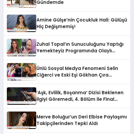
Gündemde
Amine Gülşe’nin Çocukluk Hali: Gülüşü
Hiç Değişmemiş!
Zuhal Topal’ın Sunuculuğunu Yaptığı
Yemekteyiz Programında Olaylı
Anlar!
Ünlü Sosyal Medya Fenomeni Selin
Ciğerci ve Eski Eşi Gökhan Çıra
Hakkında Yurtdışına Çıkış Yasağı
‘Aşk, Evlilik, Boşanma’ Dizisi Beklenen
İlgiyi Göremedi, 4. Bölüm İle Final
Yaptı
Merve Boluğur’un Deri Elbise Paylaşımı
Takipçilerinden Tepki Aldı