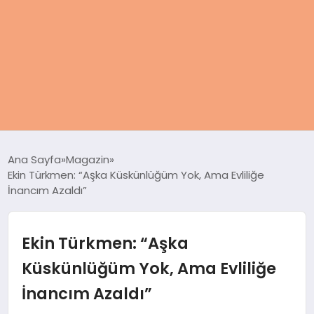
ANASAYFA
Ana Sayfa
Magazin
Ekin Türkmen: “Aşka Küskünlüğüm Yok, Ama Evliliğe
KADIN
İnancım Azaldı”
SAĞLIK
Ekin Türkmen: “Aşka
MAGAZIN
Küskünlüğüm Yok, Ama Evliliğe
İnancım Azaldı”
SPOR & FITNESS