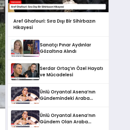
Aref Ghafouri: Sıra Dışı Bir Sihirbazın
Hikayesi
Sanatçı Pınar Aydınlar
Gözaltına Alındı
Serdar Ortaç’ın Özel Hayatı
ve Mücadelesi
Ünlü Oryantal Asena’nın
Gündemindeki Araba
Hediyesi
Ünlü Oryantal Asena’nın
Gündem Olan Araba
Hediyesi