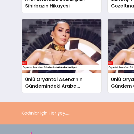
Sihirbazın Hikayesi
Gözaltına
Ünlü Oryantal Asena’nın
Ünlü Orya
Gündemindeki Araba
Gündem O
Hediyesi
Kadınlar için Her şey.....