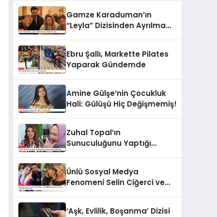
Gamze Karaduman’ın
“Leyla” Dizisinden Ayrılma
Nedeni Belli Oldu
Ebru Şallı, Markette Pilates
Yaparak Gündemde
Amine Gülşe’nin Çocukluk
Hali: Gülüşü Hiç Değişmemiş!
Zuhal Topal’ın
Sunuculuğunu Yaptığı
Yemekteyiz Programında
Olaylı Anlar!
Ünlü Sosyal Medya
Fenomeni Selin Ciğerci ve
Eski Eşi Gökhan Çıra
Hakkında Yurtdışına Çıkış
‘Aşk, Evlilik, Boşanma’ Dizisi
Yasağı