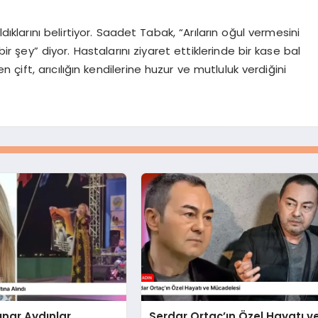
dıklarını belirtiyor. Saadet Tabak, “Arıların oğul vermesini
r şey” diyor. Hastalarını ziyaret ettiklerinde bir kase bal
n çift, arıcılığın kendilerine huzur ve mutluluk verdiğini
ınar Aydınlar
Serdar Ortaç’ın Özel Hayatı v