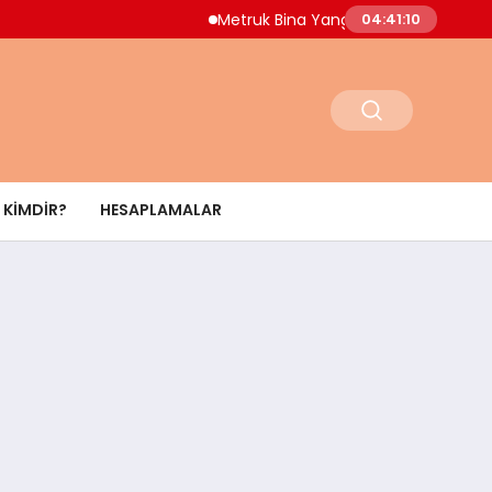
Metruk Bina Yangını Adnan Menderes Mahall
04:41:11
KIMDIR?
HESAPLAMALAR