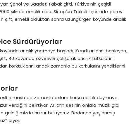
an Şenol ve Saadet Tabak çifti, Türkiye’nin çeşitli
000 yılında emekli oldu. Sinop’un Türkeli ilçesinde görev
lan çift, emekli olduktan sonra Uzungürgen köyünde arıcılık
elce Sürdürüyorlar
öyünde arıcılık yapmaya başladı. Kendi arılarını besleyen,
t, 40 kovanda özveriyle çalışarak arıcılık tutkularını
rdan korktuklarını ancak zamanla bu korkularını yendiklerini
orlar
vesli olmasa da zamanla arılara karşı merak duymaya
zur verdiğini belirtiyor. Arıların sesinin onlara müzik gibi
nına geldiğimizde huzur buluyoruz. Bedenen yaşlanmış
uz” diyor.