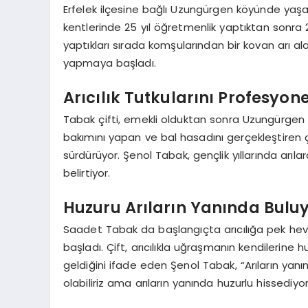
Erfelek ilçesine bağlı Uzungürgen köyünde yaşay
kentlerinde 25 yıl öğretmenlik yaptıktan sonra 2
yaptıkları sırada komşularından bir kovan arı a
yapmaya başladı.
Arıcılık Tutkularını Profesyon
Tabak çifti, emekli olduktan sonra Uzungürgen k
bakımını yapan ve bal hasadını gerçekleştiren çif
sürdürüyor. Şenol Tabak, gençlik yıllarında arıla
belirtiyor.
Huzuru Arıların Yanında Buluy
Saadet Tabak da başlangıçta arıcılığa pek he
başladı. Çift, arıcılıkla uğraşmanın kendilerine hu
geldiğini ifade eden Şenol Tabak, “Arıların ya
olabiliriz ama arıların yanında huzurlu hissediyor