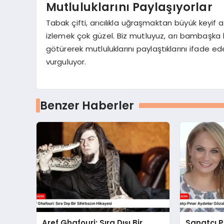
Mutluluklarını Paylaşıyorlar
Tabak çifti, arıcılıkla uğraşmaktan büyük keyif al
izlemek çok güzel. Biz mutluyuz, arı bambaşka bi
götürerek mutluluklarını paylaştıklarını ifade ede
vurguluyor.
Benzer Haberler
Aref Ghafouri: Sıra Dışı Bir
Sanatçı P