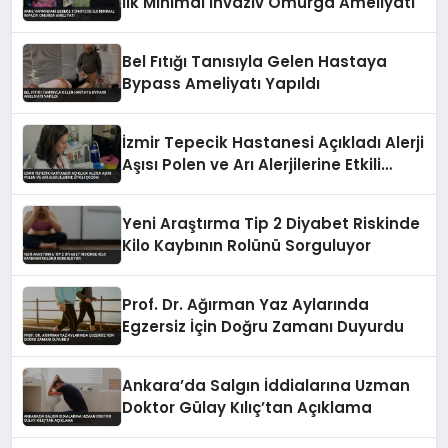
İlk Minimal İnvaziv Omurga Ameliyatı
Bel Fıtığı Tanısıyla Gelen Hastaya
Bypass Ameliyatı Yapıldı
İzmir Tepecik Hastanesi Açıkladı Alerji
Aşısı Polen ve Arı Alerjilerine Etkili
Çözüm
Yeni Araştırma Tip 2 Diyabet Riskinde
Kilo Kaybının Rolünü Sorguluyor
Prof. Dr. Ağırman Yaz Aylarında
Egzersiz İçin Doğru Zamanı Duyurdu
Ankara’da Salgın İddialarına Uzman
Doktor Gülay Kılıç’tan Açıklama