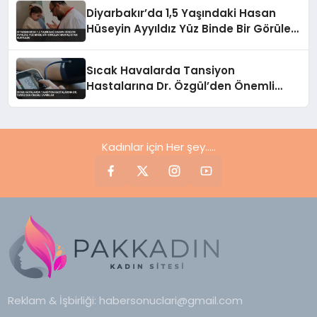
Diyarbakır’da 1,5 Yaşındaki Hasan
Hüseyin Ayyıldız Yüz Binde Bir Görülen
Hastalıktan Kurtuldu
Sıcak Havalarda Tansiyon
Hastalarına Dr. Özgül’den Önemli
Uyarılar
Kadınlar için Her şey.....
Reklam & İşbirliği:
habersonuclari@gmail.com