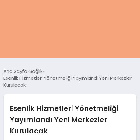
ANASAYFA
Ana Sayfa
Sağlık
Esenlik Hizmetleri Yönetmeliği Yayımlandı Yeni Merkezler
KADIN
Kurulacak
SAĞLIK
Esenlik Hizmetleri Yönetmeliği
MAGAZIN
Yayımlandı Yeni Merkezler
Kurulacak
SPOR & FITNESS