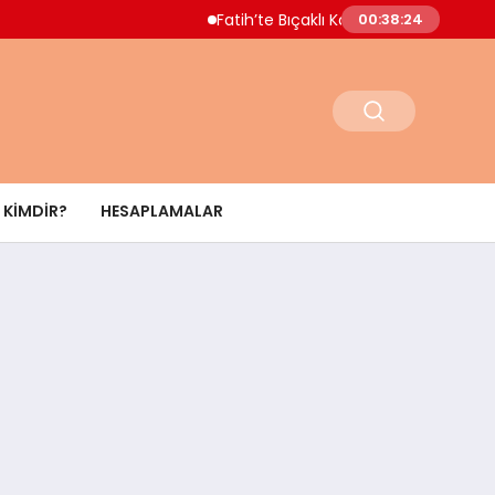
Fatih’te Bıçaklı Kavga Sonucu Genç Hayatını
00:38:25
KIMDIR?
HESAPLAMALAR