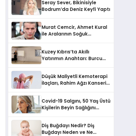
Seray Sever, Bikinisiyle
Bodrum’da Deniz Keyfi Yaptı
Murat Cemcir, Ahmet Kural
ile Aralarının Soğuk
Olmadığını Açıkladı
Kuzey Kıbrıs’ta Akıllı
Yatırımın Anahtarı: Burcu
Kurt’tan Özel İpuçları
Düşük Maliyetli Kemoterapi
İlaçları, Rahim Ağzı Kanseri
Tedavisinde Çığır Açıyor
Covid-19 Salgını, 50 Yaş Üstü
Kişilerin Beyin Sağlığını
Olumsuz Etkileyebilir
Diş Buğdayı Nedir? Diş
Buğdayı Neden ve Ne