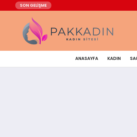
SON GELİŞME
ANASAYFA
KADIN
SA