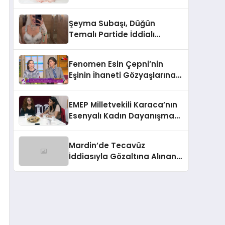
Zaman Yapılır?
Şeyma Subaşı, Düğün
Temalı Partide İddialı
Kostümüyle Göz Kamaştırdı
Fenomen Esin Çepni’nin
Eşinin İhaneti Gözyaşlarına
Boğdu
EMEP Milletvekili Karaca’nın
Esenyalı Kadın Dayanışma
Derneği Ziyareti
Mardin’de Tecavüz
İddiasıyla Gözaltına Alınan 3
Kişinin Tutuklama Talebi
Reddedildi