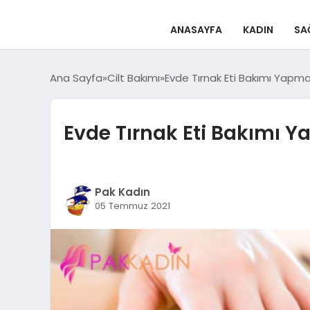
ANASAYFA
KADIN
SA
Ana Sayfa
Cilt Bakımı
Evde Tırnak Eti Bakımı Yapma
Evde Tırnak Eti Bakımı Y
Pak Kadın
05 Temmuz 2021