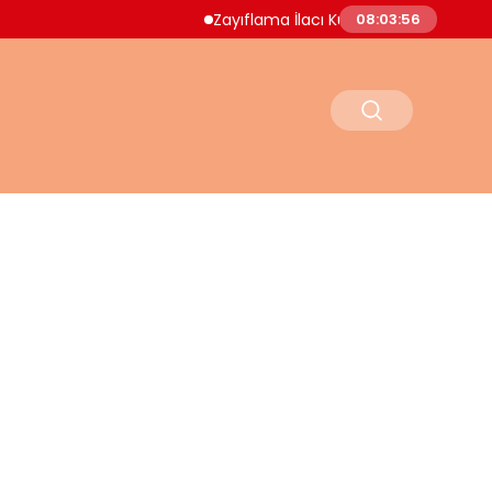
Zayıflama İlacı Kullanan Kadın Hayatını Kaybe
08:03:57