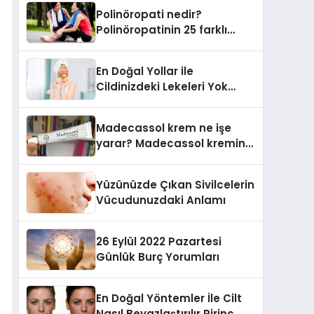
Polinöropati nedir?
Polinöropatinin 25 farklı
belirtisi, nedenleri ve
tedavisi
En Doğal Yollar ile
Cildinizdeki Lekeleri Yok
Edin..!
Madecassol krem ne işe
yarar? Madecassol kremin
kullanımı nasıl olur?
Madecassol kremin fiyatı
Yüzünüzde Çıkan Sivilcelerin
Vücudunuzdaki Anlamı
26 Eylül 2022 Pazartesi
Günlük Burç Yorumları
En Doğal Yöntemler İle Cilt
Nasıl Beyazlaştırılır Pirinç