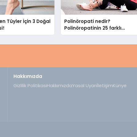
n Tüyler İçin 3 Doğal
Polinöropati nedir?
i!
Polinöropatinin 25 farklı
belirtisi, nedenleri ve tedavisi
Hakkımızda
Gizlilik Politikası
Hakkımızda
Yasal Uyarı
İletişim
Künye