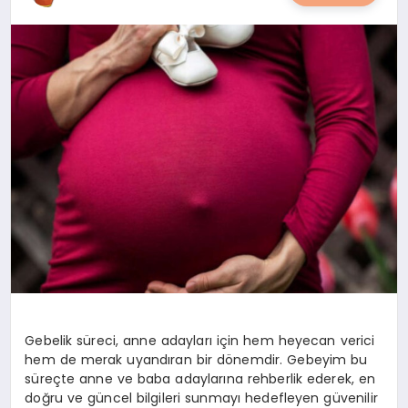
YAŞAM
YEMEK
KIMDIR?
HESAPLAMALAR
Gebelik süreci, anne adayları için hem heyecan verici
hem de merak uyandıran bir dönemdir. Gebeyim bu
süreçte anne ve baba adaylarına rehberlik ederek, en
doğru ve güncel bilgileri sunmayı hedefleyen güvenilir