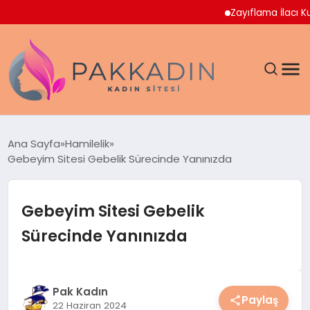
Zayıflama İlacı Kullana
ANASAYFA
Ana Sayfa
Hamilelik
Gebeyim Sitesi Gebelik Sürecinde Yanınızda
KADIN
SAĞLIK
Gebeyim Sitesi Gebelik
Sürecinde Yanınızda
MAGAZIN
SPOR & FITNESS
Pak Kadın
Paylaş
22 Haziran 2024