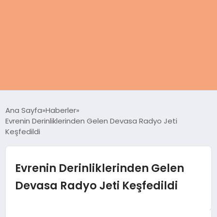
ANASAYFA
Ana Sayfa
Haberler
Evrenin Derinliklerinden Gelen Devasa Radyo Jeti
KADIN
Keşfedildi
SAĞLIK
Evrenin Derinliklerinden Gelen
MAGAZIN
Devasa Radyo Jeti Keşfedildi
SPOR & FITNESS