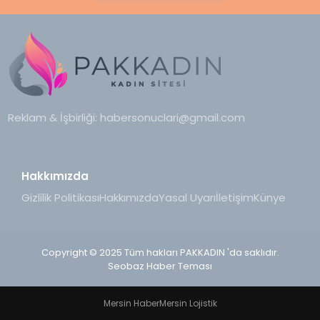
Reklam & İşbirliği:
habersonuclari@gmail.com
Hakkımızda
Gizlilik Politikası
Hakkımızda
Yasal Uyarı
İletişim
Künye
Copyright © 2025 Tüm hakları PAKKADIN 'da saklıdır.
Seobaz Haber Teması
Mersin Haber
Mersin Lojistik