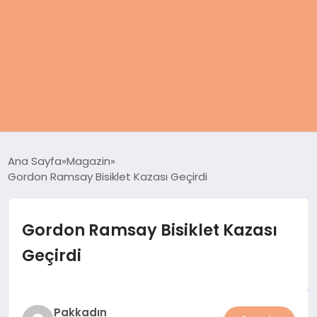
ANASAYFA
Ana Sayfa
Magazin
Gordon Ramsay Bisiklet Kazası Geçirdi
KADIN
SAĞLIK
Gordon Ramsay Bisiklet Kazası
Geçirdi
MAGAZIN
SPOR & FITNESS
Pakkadın