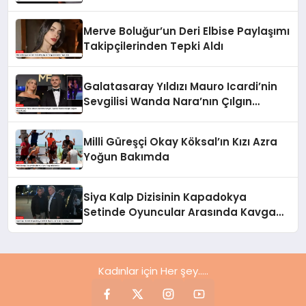
Yaptı
Merve Boluğur’un Deri Elbise Paylaşımı
Takipçilerinden Tepki Aldı
Galatasaray Yıldızı Mauro Icardi’nin
Sevgilisi Wanda Nara’nın Çılgın
Doğum Günü Partisi
Milli Güreşçi Okay Köksal’ın Kızı Azra
Yoğun Bakımda
Siya Kalp Dizisinin Kapadokya
Setinde Oyuncular Arasında Kavga
Çıktı
Kadınlar için Her şey.....