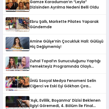
Gamze Karaduman’ın “Leyla”
Dizisinden Ayrılma Nedeni Belli Oldu
Ebru Şallı, Markette Pilates Yaparak
Gündemde
Amine Gülşe’nin Çocukluk Hali: Gülüşü
Hiç Değişmemiş!
Zuhal Topal’ın Sunuculuğunu Yaptığı
Yemekteyiz Programında Olaylı
Anlar!
Ünlü Sosyal Medya Fenomeni Selin
Ciğerci ve Eski Eşi Gökhan Çıra
Hakkında Yurtdışına Çıkış Yasağı
‘Aşk, Evlilik, Boşanma’ Dizisi Beklenen
İlgiyi Göremedi, 4. Bölüm İle Final