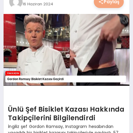
Paylaş
16 Haziran 2024
YAŞAM
YEMEK
KIMDIR?
HESAPLAMALAR
Ünlü Şef Bisiklet Kazası Hakkında
Takipçilerini Bilgilendirdi
İngiliz şef Gordon Ramsay, Instagram hesabından
yaşadığı bir bisiklet kazasını takipçileriyle paylaştı. 57