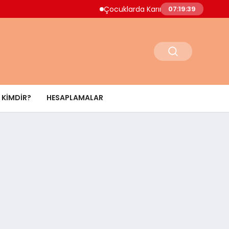
Çocuklarda Karın Ağrısı Ne Zaman Acil Müd
07:19:40
KIMDIR?
HESAPLAMALAR