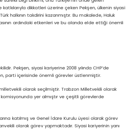
e sürekli bilgi birikimi, onu Türkiye’nin önde gelen
ve katkılarıyla dikkatleri üzerine çeken Pekşen, ülkenin siyasi
Türk halkının takdirini kazanmıştır. Bu makalede, Haluk
masının ardındaki etkenleri ve bu alanda elde ettiği önemli
kilidir. Pekşen, siyasi kariyerine 2008 yılında CHP’de
en, parti içerisinde önemli görevler üstlenmiştir.
lletvekili olarak seçilmiştir. Trabzon Milletvekili olarak
komisyonunda yer almıştır ve çeşitli görevlerde
alarına katılmış ve Genel İdare Kurulu üyesi olarak görev
aşkanvekili olarak görev yapmaktadır. Siyasi kariyerinin yanı