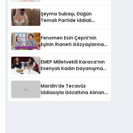
Zaman Yapılır?
Şeyma Subaşı, Düğün
Temalı Partide İddialı
Kostümüyle Göz Kamaştırdı
Fenomen Esin Çepni’nin
Eşinin İhaneti Gözyaşlarına
Boğdu
EMEP Milletvekili Karaca’nın
Esenyalı Kadın Dayanışma
Derneği Ziyareti
Mardin’de Tecavüz
İddiasıyla Gözaltına Alınan 3
Kişinin Tutuklama Talebi
Reddedildi