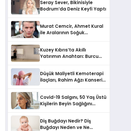
Seray Sever, Bikinisiyle
Bodrum’da Deniz Keyfi Yaptı
Murat Cemcir, Ahmet Kural
ile Aralarının Soğuk
Olmadığını Açıkladı
Kuzey Kıbrıs’ta Akıllı
Yatırımın Anahtarı: Burcu
Kurt’tan Özel İpuçları
Düşük Maliyetli Kemoterapi
İlaçları, Rahim Ağzı Kanseri
Tedavisinde Çığır Açıyor
Covid-19 Salgını, 50 Yaş Üstü
Kişilerin Beyin Sağlığını
Olumsuz Etkileyebilir
Diş Buğdayı Nedir? Diş
Buğdayı Neden ve Ne