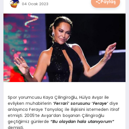
Paylaş
04 Ocak 2023
YAŞAM
YEMEK
KIMDIR?
HESAPLAMALAR
Spor yorumcusu Kaya Çilingiroğlu, Hülya Avşar ile
evliyken muhabirlerin
‘Ferrari’ sorusunu ‘Feraye’
diye
anlayınca Feraye Tanyolaç ile ilişkisini istemeden itiraf
etmişti. 2005’te Avşar’dan boşanan Çilingiroğlu
geçtiğimiz günlerde
“Bu olaydan hala utanıyorum”
demişti.