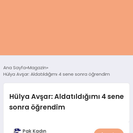
ANASAYFA
Ana Sayfa
Magazin
Hülya Avşar: Aldatıldığımı 4 sene sonra öğrendim
KADIN
SAĞLIK
Hülya Avşar: Aldatıldığımı 4 sene
sonra öğrendim
MAGAZIN
SPOR & FITNESS
Pak Kadın