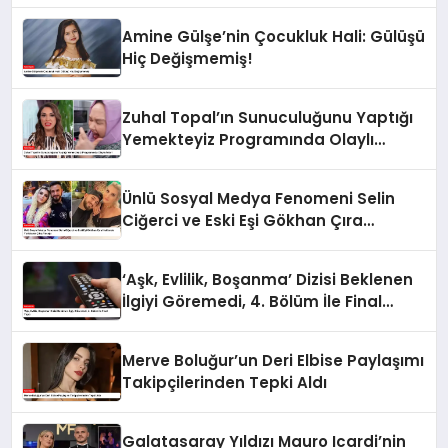
Amine Gülşe’nin Çocukluk Hali: Gülüşü
Hiç Değişmemiş!
Zuhal Topal’ın Sunuculuğunu Yaptığı
Yemekteyiz Programında Olaylı
Anlar!
Ünlü Sosyal Medya Fenomeni Selin
Ciğerci ve Eski Eşi Gökhan Çıra
Hakkında Yurtdışına Çıkış Yasağı
‘Aşk, Evlilik, Boşanma’ Dizisi Beklenen
İlgiyi Göremedi, 4. Bölüm İle Final
Yaptı
Merve Boluğur’un Deri Elbise Paylaşımı
Takipçilerinden Tepki Aldı
Galatasaray Yıldızı Mauro Icardi’nin