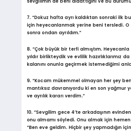
sevgilimin de beni aldattığını ve bu durum
7. “Dokuz hafta ayrı kaldıktan sonraki ilk b
için heyecanlanmak yerine beni tersledi. 
sonra ondan ayrıldım.”
8. “Çok büyük bir terfi almıştım. Heyecanla 
yıldır birlikteydik ve evlilik hazırlıklarımız
kalanını onunla geçirmek istemediğimi anl
9. “Kocam mükemmel olmayan her şey beni
mantıksız davranıyordu ki en son yağmur ya
ve ayrılık kararı verdim.”
10. “Sevgilim gece 4’te arkadaşının evinden
onu almamı söyledi. Onu almak için hemen 
“Ben eve geldim. Hiçbir şey yapmadığın için