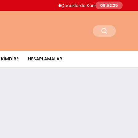
Çocuklarda Karın Ağrısı Ne Zaman Acil Müdaha
08:52:26
KIMDIR?
HESAPLAMALAR