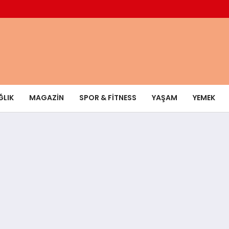
ĞLIK
MAGAZIN
SPOR & FITNESS
YAŞAM
YEMEK