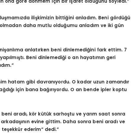
un ona göre dönmem için bir işaret olduğunu söyledi.”
uluşmamızda ilişkimizin bittiğini anladım. Beni gördüğü
O olmadan daha mutlu olduğumu anladım ve iki gün
nişanlıma anlatırken beni dinlemediğini fark ettim. 7
 da yapılmıştı. Beni dinlemediği o an hayatımın geri
adım.”
m hatam gibi davranıyordu. O kadar uzun zamandır
ğdığı için bana bağırıyordu. O an bende ipler koptu
 beni aradı, kör kütük sarhoştu ve yarım saat sonra
arkadaşının evine gittim. Daha sonra beni aradı ve
 teşekkür ederim” dedi.”