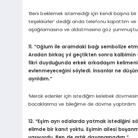
‘Beni beklemek istemediği için kendi başına bir 
teşekkürler’ dediği anda telefonu kapattım ve b
aşağılamasına ve aldatmasına göz yummuştum
11. “Oğlum ile aramdaki bağı sembolize etme
Aradan birkaç yıl geçtikten sonra kalbimin
fikri duyduğunda erkek arkadaşım kelimenin
evlenmeyeceğini söyledi. İnsanlar ne düşünü
ayrıldım.”
‘Merak edenler için istediğim kelebek dövmesin
bacaklarıma ve bileğime de dövme yaptırdım. 
12. “Eşim ayrı odalarda yatmak istediğini 
elimde bir kanıt yoktu. Eşimin ailesi boşan
yaşıyordu. Ben de artık dayanamadım.”