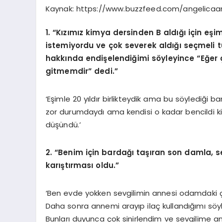
Kaynak:
https://www.buzzfeed.com/angelica
1. “Kızımız kimya dersinden B aldığı için e
istemiyordu ve çok severek aldığı seçmeli tü
hakkında endişelendiğimi söyleyince “Eğer 
gitmemdir” dedi.”
‘Eşimle 20 yıldır birlikteydik ama bu söylediği 
zor durumdaydı ama kendisi o kadar bencildi ki 
düşündü.’
2. “Benim için bardağı taşıran son damla,
karıştırması oldu.”
‘Ben evde yokken sevgilimin annesi odamdaki çe
Daha sonra annemi arayıp ilaç kullandığımı sö
Bunları duyunca çok sinirlendim ve sevgilime an