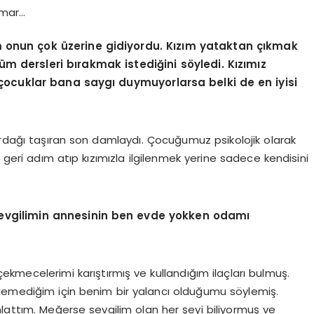
amar…
şim onun çok üzerine gidiyordu. Kızım yataktan çıkmak
m dersleri bırakmak istediğini söyledi. Kızımız
çocuklar bana saygı duymuyorlarsa belki de en iyisi
bardağı taşıran son damlaydı. Çocuğumuz psikolojik olarak
geri adım atıp kızımızla ilgilenmek yerine sadece kendisini
 sevgilimin annesinin ben evde yokken odamı
kmecelerimi karıştırmış ve kullandığım ilaçları bulmuş.
ylemediğim için benim bir yalancı olduğumu söylemiş.
lattım. Meğerse sevgilim olan her şeyi biliyormuş ve