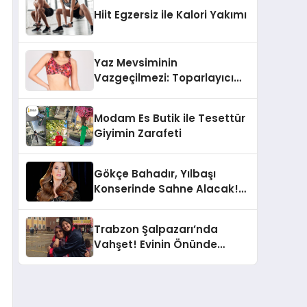
Hiit Egzersiz ile Kalori Yakımı
Yaz Mevsiminin
Vazgeçilmezi: Toparlayıcı
Bikini Takımları
Modam Es Butik ile Tesettür
Giyimin Zarafeti
Gökçe Bahadır, Yılbaşı
Konserinde Sahne Alacak!
Ömer Dizisinin Ünlü
Oyuncusu Şarkı Söyleyecek
Trabzon Şalpazarı’nda
Vahşet! Evinin Önünde
Vurulmuş Halde Bulundu