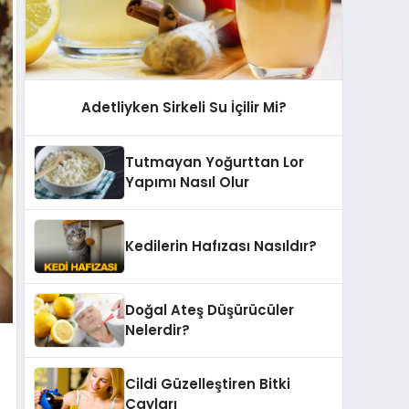
Adetliyken Sirkeli Su İçilir Mi?
Tutmayan Yoğurttan Lor
Yapımı Nasıl Olur
Kedilerin Hafızası Nasıldır?
Doğal Ateş Düşürücüler
Nelerdir?
Cildi Güzelleştiren Bitki
Çayları