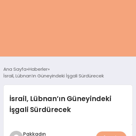
ANASAYFA
Ana Sayfa
Haberler
İsrail, Lübnan’ın Güneyindeki İşgali Sürdürecek
KADIN
SAĞLIK
İsrail, Lübnan’ın Güneyindeki
İşgali Sürdürecek
MAGAZIN
SPOR & FITNESS
Pakkadın