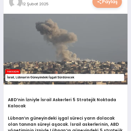
Paylaş
12 Şubat 2025
YAŞAM
YEMEK
KIMDIR?
HESAPLAMALAR
ABD’nin İzniyle İsrail Askerleri 5 Stratejik Noktada
Kalacak
Lübnan’ın güneyindeki işgal süreci yarın dolacak
olan tanınan süreyi aşacak. İsrail askerlerinin, ABD
yönetiminin izniyle Lübnan’ın güneyindeki 5 stratejik