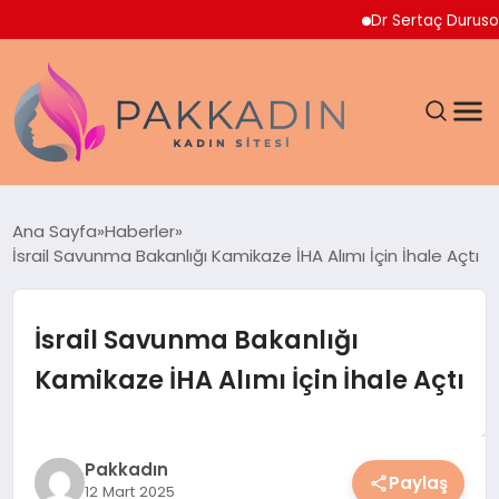
Dr Sertaç Durusoy Mult
ANASAYFA
Ana Sayfa
Haberler
İsrail Savunma Bakanlığı Kamikaze İHA Alımı İçin İhale Açtı
KADIN
SAĞLIK
İsrail Savunma Bakanlığı
Kamikaze İHA Alımı İçin İhale Açtı
MAGAZIN
SPOR & FITNESS
Pakkadın
Paylaş
12 Mart 2025