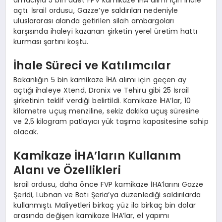
amacıyla 5 bin adet FPV kamikaze İHA alımı için ihale
açtı. İsrail ordusu, Gazze’ye saldırıları nedeniyle
uluslararası alanda getirilen silah ambargoları
karşısında ihaleyi kazanan şirketin yerel üretim hattı
kurması şartını koştu.
İhale Süreci ve Katılımcılar
Bakanlığın 5 bin kamikaze İHA alımı için geçen ay
açtığı ihaleye Xtend, Dronix ve Tehiru gibi 25 İsrail
şirketinin teklif verdiği belirtildi. Kamikaze İHA’lar, 10
kilometre uçuş menziline, sekiz dakika uçuş süresine
ve 2,5 kilogram patlayıcı yük taşıma kapasitesine sahip
olacak.
Kamikaze İHA’ların Kullanım
Alanı ve Özellikleri
İsrail ordusu, daha önce FVP kamikaze İHA’larını Gazze
Şeridi, Lübnan ve Batı Şeria’ya düzenlediği saldırılarda
kullanmıştı. Maliyetleri birkaç yüz ila birkaç bin dolar
arasında değişen kamikaze İHA’lar, el yapımı