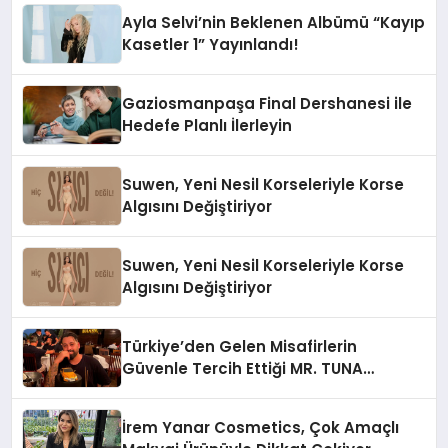
Ayla Selvi’nin Beklenen Albümü “Kayıp
Kasetler 1” Yayınlandı!
Gaziosmanpaşa Final Dershanesi ile
Hedefe Planlı İlerleyin
Suwen, Yeni Nesil Korseleriyle Korse
Algısını Değiştiriyor
Suwen, Yeni Nesil Korseleriyle Korse
Algısını Değiştiriyor
Türkiye’den Gelen Misafirlerin
Güvenle Tercih Ettiği MR. TUNA
Restaurant Uluslararası Başarısıyla
Dikkat Çekiyor
İrem Yanar Cosmetics, Çok Amaçlı