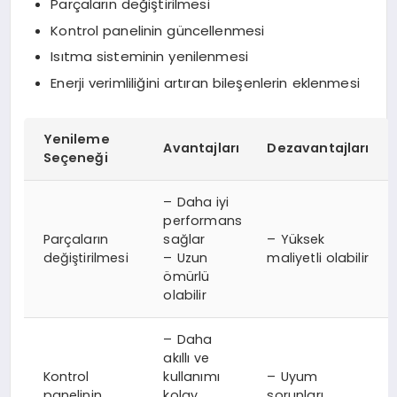
Parçaların değiştirilmesi
Kontrol panelinin güncellenmesi
Isıtma sisteminin yenilenmesi
Enerji verimliliğini artıran bileşenlerin eklenmesi
Yenileme
Avantajları
Dezavantajları
Seçeneği
– Daha iyi
performans
Parçaların
sağlar
– Yüksek
değiştirilmesi
– Uzun
maliyetli olabilir
ömürlü
olabilir
– Daha
akıllı ve
Kontrol
kullanımı
– Uyum
panelinin
kolay
sorunları