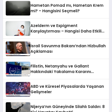
Hametan Pomad mı, Hametan Krem
mi? – Hangisini Seçmeli?
Azelderm ve Expigment
Karşılaştırması – Hangisi Daha Etkili
Leke Karşıtıdır?
İsrail Savunma Bakanı’ndan Hizbullah
Açıklaması
Filistin, Netanyahu ve Gallant
Hakkındaki Yakalama Kararını
UCM’ye Sundu
ABD ve Küresel Piyasalarda Yaşanan
Gelişmeler
Nijerya’nın Güneyinde Silahlı Saldırı: 8