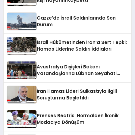
Kişi Hayatını Kaybetti
Gazze’de İsrail Saldırılarında Son
Durum
İsrail Hükümetinden İran’a Sert Tepki:
Hamas Liderine Saldırı İddiaları
Avustralya Dışişleri Bakanı
Vatandaşlarına Lübnan Seyahati
Konusunda Uyardı
İran Hamas Lideri Suikastıyla İlgili
Soruşturma Başlatıldı
Prenses Beatris: Normalden İkonik
Modacıya Dönüşüm