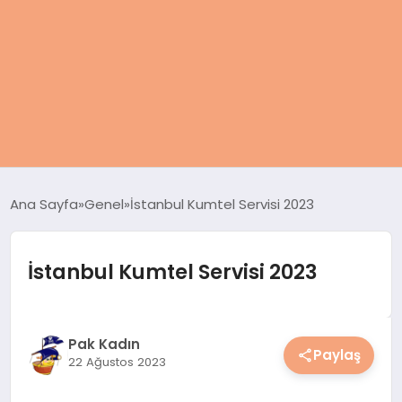
ANASAYFA
Ana Sayfa
Genel
İstanbul Kumtel Servisi 2023
KADIN
İstanbul Kumtel Servisi 2023
SAĞLIK
MAGAZIN
Pak Kadın
Paylaş
22 Ağustos 2023
SPOR & FITNESS