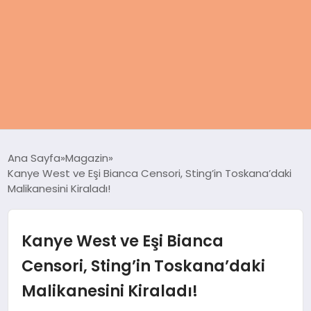
ANASAYFA
Ana Sayfa
Magazin
Kanye West ve Eşi Bianca Censori, Sting’in Toskana’daki
KADIN
Malikanesini Kiraladı!
SAĞLIK
Kanye West ve Eşi Bianca
MAGAZIN
Censori, Sting’in Toskana’daki
Malikanesini Kiraladı!
SPOR & FITNESS