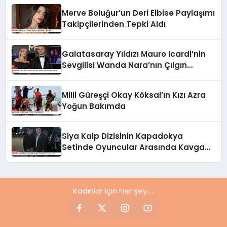
Merve Boluğur’un Deri Elbise Paylaşımı
Takipçilerinden Tepki Aldı
Galatasaray Yıldızı Mauro Icardi’nin
Sevgilisi Wanda Nara’nın Çılgın
Doğum Günü Partisi
Milli Güreşçi Okay Köksal’ın Kızı Azra
Yoğun Bakımda
Siya Kalp Dizisinin Kapadokya
Setinde Oyuncular Arasında Kavga
Çıktı
Kadınlar için Her şey.....