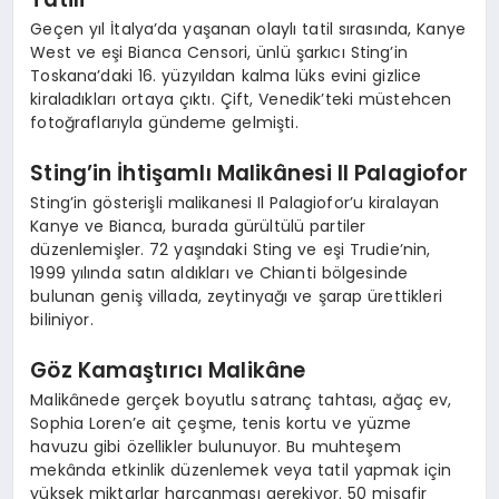
Geçen yıl İtalya’da yaşanan olaylı tatil sırasında, Kanye
West ve eşi Bianca Censori, ünlü şarkıcı Sting’in
Toskana’daki 16. yüzyıldan kalma lüks evini gizlice
kiraladıkları ortaya çıktı. Çift, Venedik’teki müstehcen
fotoğraflarıyla gündeme gelmişti.
Sting’in İhtişamlı Malikânesi Il Palagiofor
Sting’in gösterişli malikanesi Il Palagiofor’u kiralayan
Kanye ve Bianca, burada gürültülü partiler
düzenlemişler. 72 yaşındaki Sting ve eşi Trudie’nin,
1999 yılında satın aldıkları ve Chianti bölgesinde
bulunan geniş villada, zeytinyağı ve şarap ürettikleri
biliniyor.
Göz Kamaştırıcı Malikâne
Malikânede gerçek boyutlu satranç tahtası, ağaç ev,
Sophia Loren’e ait çeşme, tenis kortu ve yüzme
havuzu gibi özellikler bulunuyor. Bu muhteşem
mekânda etkinlik düzenlemek veya tatil yapmak için
yüksek miktarlar harcanması gerekiyor. 50 misafir