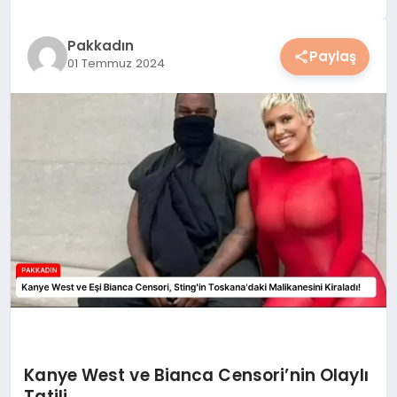
YAŞAM
Pakkadın
Paylaş
01 Temmuz 2024
YEMEK
KIMDIR?
HESAPLAMALAR
Kanye West ve Bianca Censori’nin Olaylı
Tatili