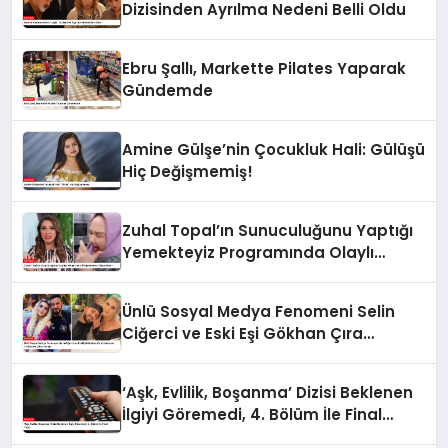
Dizisinden Ayrılma Nedeni Belli Oldu
Ebru Şallı, Markette Pilates Yaparak
Gündemde
Amine Gülşe’nin Çocukluk Hali: Gülüşü
Hiç Değişmemiş!
Zuhal Topal’ın Sunuculuğunu Yaptığı
Yemekteyiz Programında Olaylı
Anlar!
Ünlü Sosyal Medya Fenomeni Selin
Ciğerci ve Eski Eşi Gökhan Çıra
Hakkında Yurtdışına Çıkış Yasağı
‘Aşk, Evlilik, Boşanma’ Dizisi Beklenen
İlgiyi Göremedi, 4. Bölüm İle Final
Yaptı