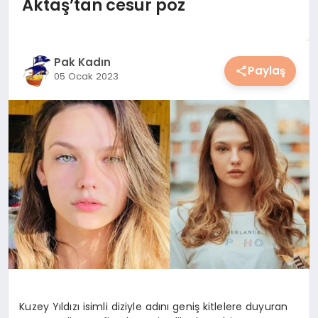
Aktaş’tan cesur poz
YAŞAM
YEMEK
Pak Kadın
Paylaş
05 Ocak 2023
KIMDIR?
HESAPLAMALAR
Kuzey Yıldızı isimli diziyle adını geniş kitlelere duyuran