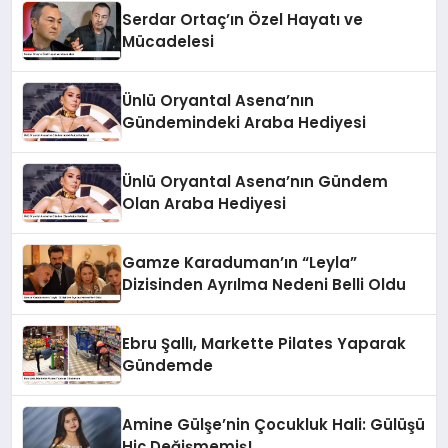
Serdar Ortaç’ın Özel Hayatı ve
Mücadelesi
Ünlü Oryantal Asena’nın
Gündemindeki Araba Hediyesi
Ünlü Oryantal Asena’nın Gündem
Olan Araba Hediyesi
Gamze Karaduman’ın “Leyla”
Dizisinden Ayrılma Nedeni Belli Oldu
Ebru Şallı, Markette Pilates Yaparak
Gündemde
Amine Gülşe’nin Çocukluk Hali: Gülüşü
Hiç Değişmemiş!