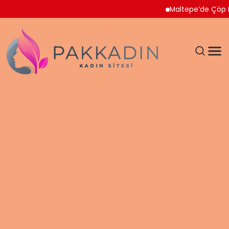
Maltepe’de Çöp Ev Temi