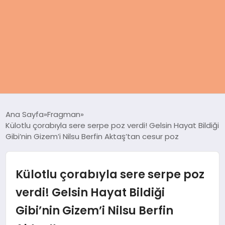
ANASAYFA
Ana Sayfa
Fragman
Külotlu çorabıyla sere serpe poz verdi! Gelsin Hayat Bildiği
KADIN
Gibi’nin Gizem’i Nilsu Berfin Aktaş’tan cesur poz
SAĞLIK
Külotlu çorabıyla sere serpe poz
MAGAZIN
verdi! Gelsin Hayat Bildiği
Gibi’nin Gizem’i Nilsu Berfin
SPOR & FITNESS