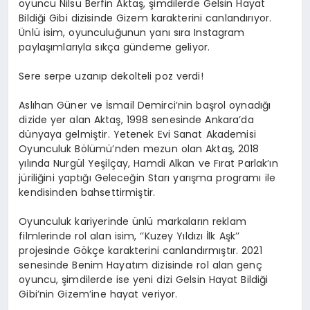
oyuncu Nilsu Berfin Aktaş, şimdilerde Gelsin Hayat
Bildiği Gibi dizisinde Gizem karakterini canlandırıyor.
Ünlü isim, oyunculuğunun yanı sıra Instagram
paylaşımlarıyla sıkça gündeme geliyor.
Sere serpe uzanıp dekolteli poz verdi!
Aslıhan Güner ve İsmail Demirci’nin başrol oynadığı
dizide yer alan Aktaş, 1998 senesinde Ankara’da
dünyaya gelmiştir. Yetenek Evi Sanat Akademisi
Oyunculuk Bölümü’nden mezun olan Aktaş, 2018
yılında Nurgül Yeşilçay, Hamdi Alkan ve Fırat Parlak’ın
jüriliğini yaptığı Geleceğin Starı yarışma programı ile
kendisinden bahsettirmiştir.
Oyunculuk kariyerinde ünlü markaların reklam
filmlerinde rol alan isim, ‘’Kuzey Yıldızı İlk Aşk’’
projesinde Gökçe karakterini canlandırmıştır. 2021
senesinde Benim Hayatım dizisinde rol alan genç
oyuncu, şimdilerde ise yeni dizi Gelsin Hayat Bildiği
Gibi’nin Gizem’ine hayat veriyor.