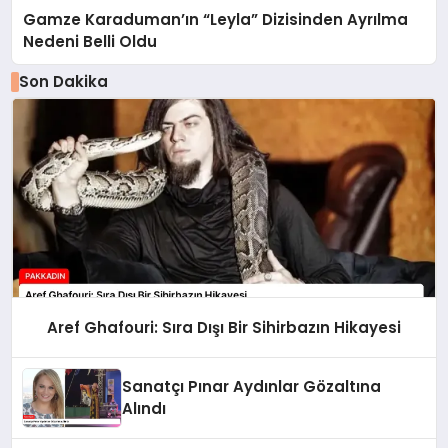
Gamze Karaduman’ın “Leyla” Dizisinden Ayrılma
Nedeni Belli Oldu
Son Dakika
Aref Ghafouri: Sıra Dışı Bir Sihirbazın Hikayesi
Sanatçı Pınar Aydınlar Gözaltına
Alındı