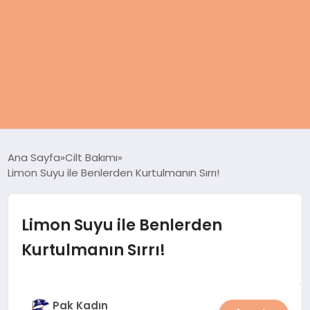
ANASAYFA
Ana Sayfa
Cilt Bakımı
Limon Suyu ile Benlerden Kurtulmanın Sırrı!
KADIN
SAĞLIK
Limon Suyu ile Benlerden
Kurtulmanın Sırrı!
MAGAZIN
SPOR & FITNESS
Pak Kadın