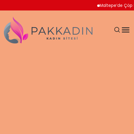
Maltepe’de Çöp Ev Temi